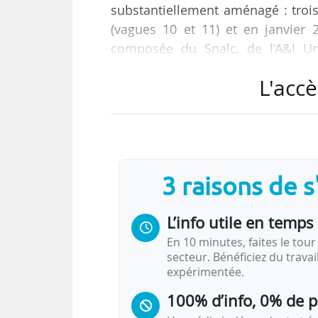
substantiellement aménagé : troi
(vagues 10 et 11) et en janvier 
composée du Snalc, de l’A&I Un
recherche publiques, de la CGT Edu
L'accè
Lancé en 2020, dans le cadre du 
financière des 8 000 EPLE, le logic
fin des années 1980.
3 raisons de 
Une pétition « pour un arrêt du d
cette même intersyndicale, dema
L’info utile en temps 
En 10 minutes, faites le tour 
secteur. Bénéficiez du trava
expérimentée.
100% d’info, 0% de 