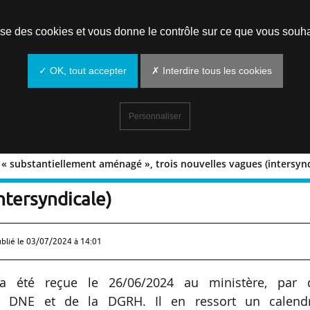
Prendre un rendez-vous
lise des cookies et vous donne le contrôle sur ce que vous souha
✓ OK, tout accepter
✗ Interdire tous les cookies
Personnaliser
r « substantiellement aménagé », trois nouvelles vagues (intersynd
endrier « substantiellement aménagé »
ntersyndicale)
ublié le
03/07/2024 à 14:01
 a été reçue le 26/06/2024 au ministère, par 
a DNE et de la DGRH. Il en ressort un calendr