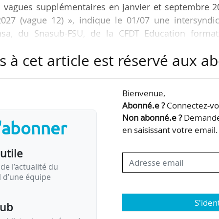
s vagues supplémentaires en janvier et septembre 2
2027 (vague 12) », indique le 01/07 une intersyndic
sa, du Snasub-FSU, de la CFDT Education format
c’action et de Sud Education.
s à cet article est réservé aux 
programme MF² dédié à la modernisation de la fonct
iel Op@le doit remplacer l’actuel GFC, en place depui
Bienvenue,
Abonné.e ?
Connectez-vou
Non abonné.e ?
Demandez
s'abonner
éploiement forcé » avait été mise en ligne le 12/06
en saisissant votre email.
ndant …
utile
de l’actualité du
il d’une équipe
S'iden
pub