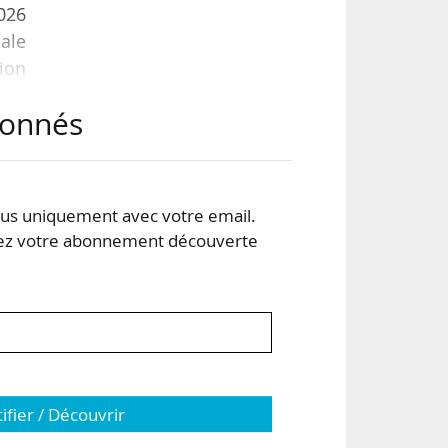
026
ale
ion
abonnés
ion
s la
s uniquement avec votre email.
 votre abonnement découverte
 par
tifier / Découvrir