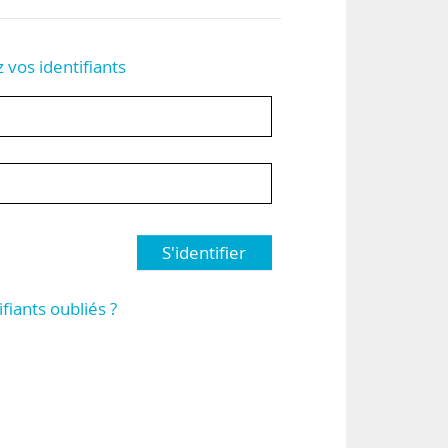
z vos identifiants
S'identifier
ifiants oubliés ?