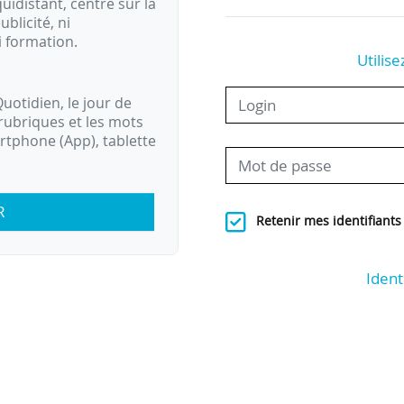
idistant, centré sur la
ublicité, ni
i formation.
Utilise
uotidien, le jour de
rubriques et les mots
artphone (App), tablette
R
Retenir mes identifiants
Ident