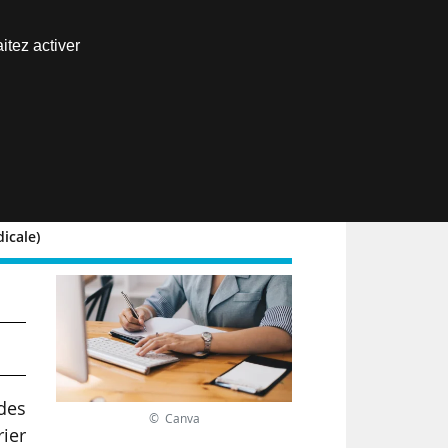
Nous joindre
itez activer
Espace abonné
EN
icale)
,
des
© Canva
ier