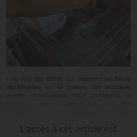
« Au-delà des débats qui opposent les forces
républicaines sur le contenu des politiques
menées actuellement, nous partageons la
conviction que la démocratie doit être
préservée contre les mouvements d’extrême
droite et les gouvernements complotistes qui
L'accès à cet article est
divisent les populations », déclarent 12
universitaires et artistes, dans une tribune