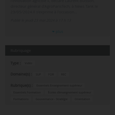
effectifs attendue : plus 30 % dans les écoles
d’ingénieurs par rapport à 2017. Nous nous mettons
en ordre de bataille pour atteindre cet objectif.
Évidemment, il faudra disposer de moyens
supplémentaires pour assurer…
Publié le vendredi 24 mai 2024 à 18 h 14
Formations d’avenir : « Ne pas avoir
une vision à court terme et trop
utilitariste » (Laurent Buisson)
« Dans nos métiers de formation des
scientifiques, il est important de ne
pas avoir une vision à court terme et trop utilitariste.
On le voit dans France 2030 : il y a des stratégies
nationales et on lance des programmes et
équipements prioritaires de recherche sur tel ou tel
secteur. En…
Publié le vendredi 10 février 2023 à 14 h 06