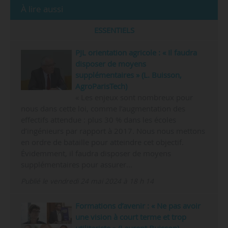
Statut
EPCSCP, établissement-composante
de l’Université Paris-Saclay
Tutelle(s)
Ministère sous la tutelle du
ministère de l’agriculture
Siège
Palaiseau
Implantations
Orléans, Montpellier, Clermont-
Ferrand, Nancy, Kourou, Reims,
Ferme expérimentale de Grignon
Accréditations,
Membre d’Agreenium/ l’Institut
labels
agronomique, vétérinaire et
forestier de France (IAVFF) et de
ParisTech.
Direction
Directeur général : Laurent Buisson
(depuis le 16/11/2021)