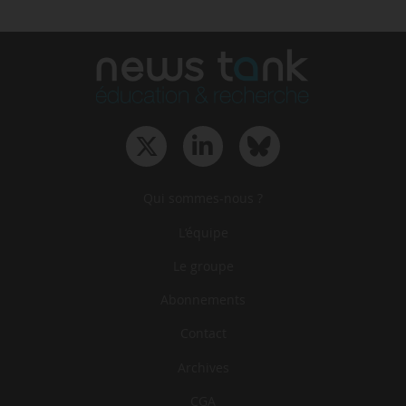
INTERVIEW(S)
AgroParisTech : un incubateur « pour
accueillir des start-up désireuses de
collaborer » (L. Buisson)
AgroParisTech inaugure un
incubateur sur sa ferme
expérimentale de Grignon, « pour
accueillir des start-up désireuses de
collaborer avec nous dans le domaine de
l’innovation agricole », déclare Laurent Buisson,
directeur général d’AgroParisTech, à News Tank le
23/05/2024.Il s’exprime à l’occasion…
Publié le jeudi 23 mai 2024 à 17 h 13
plus
Rubriquage