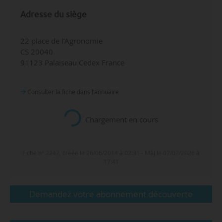
Adresse du siège
22 place de l’Agronomie
CS 20040
91123 Palaiseau Cedex France
Consulter la fiche dans l‘annuaire
Général
Étudiants ingénieurs en formation initiale
Doctorants encadrés par des E-C ou chercheurs de
l’école
Enseignants-chercheurs ou chercheurs permanents
Date de
2007
création