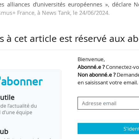
s alliances d’universités européennes », déclare N
asmus+ France, à News Tank, le 24/06/2024.
nées annuelles Erasmus+ pour l’enseignement supéri
s à cet article est réservé aux 
t 25/06 à Bordeaux, en partenariat avec Campus Fra
ette année sur les masters Erasmus Mundus, lancés
ne.
Bienvenue,
Abonné.e ?
Connectez-vou
réunir au moins trois établissements d’enseignem
Non abonné.e ?
Demandez
s'abonner
érents (dont au moins deux parmi les 33 pays du…
en saisissant votre email.
utile
de l’actualité du
il d’une équipe
S'iden
pub