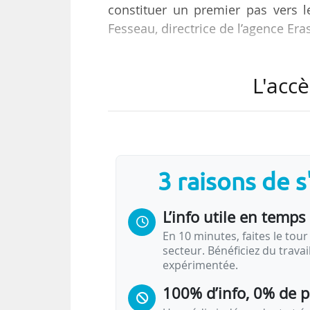
constituer un premier pas vers le
Fesseau, directrice de l’agence Er
Elle s’exprime en marge des Jour
L'accè
organisées par l’agence, les 24 e
Ces journées offrent un focus c
2004 par la Commission européen
Un master Erasmus Mundus doit 
3 raisons de 
supérieur issus de trois pays diff
L’info utile en temps 
En 10 minutes, faites le tour 
secteur. Bénéficiez du trava
expérimentée.
100% d’info, 0% de 