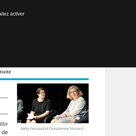
Nous joindre
itez activer
Espace abonné
EN
tivité
llir
Nelly Fessaud et Donatienne Hissard -
 de