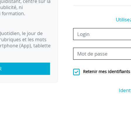
idistant, centré sur la
ublicité, ni
i formation.
Utilise
uotidien, le jour de
rubriques et les mots
artphone (App), tablette
R
Retenir mes identifiants
Ident