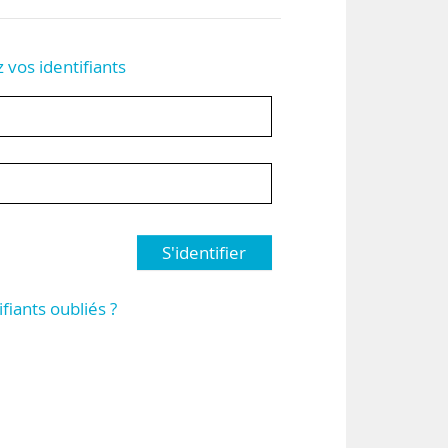
z vos identifiants
S'identifier
ifiants oubliés ?