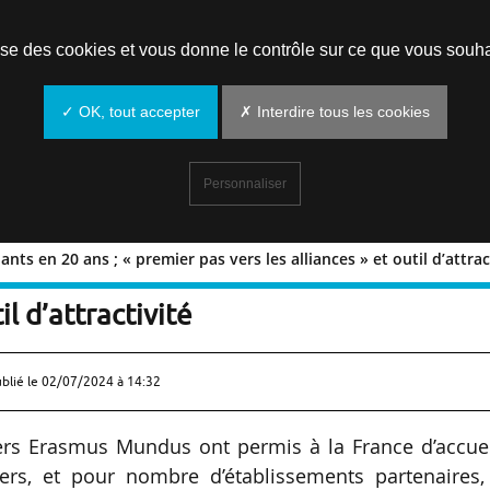
Prendre un rendez-vous
lise des cookies et vous donne le contrôle sur ce que vous souha
✓ OK, tout accepter
✗ Interdire tous les cookies
Personnaliser
ts en 20 ans ; « premier pas vers les alliances » et outil d’attrac
étudiants en 20 ans ; « premier pas
il d’attractivité
ublié le
02/07/2024 à 14:32
ers Erasmus Mundus ont permis à la France d’accuei
ers, et pour nombre d’établissements partenaires,