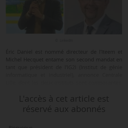
© LinkedIn
Éric Daniel est nommé directeur de l’Iteem et
Michel Hecquet entame son second mandat en
tant que président de l’IG2I (Institut de génie
informatique et industriel), annonce Centrale
Lille, dont les deux instituts sont composantes,
le 27/06/2024.
L'accès à cet article est
Éric Daniel a obtenu un master en management
réservé aux abonnés
en 2005 et un DBA in project and program
management en 2019 de Skema. Il débute sa
Bienvenue,