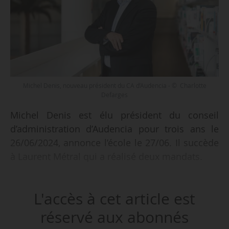
Michel Denis, nouveau président du CA d’Audencia - © Charlotte
Defarges
Michel Denis est élu président du conseil
d’administration d’Audencia pour trois ans le
26/06/2024, annonce l’école le 27/06. Il succède
à Laurent Métral qui a réalisé deux mandats.
Diplômé de l’Essec et de l’École Centrale de
L'accès à cet article est
Lyon, Michel Denis a démarré sa carrière dans
le conseil en stratégie. Il intègre Dalkia en 1994
réservé aux abonnés
pour développer la cogénération. Il dirige par la