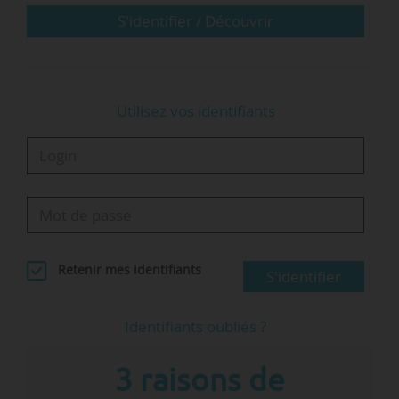
maritimes ».
S'identifier / Découvrir
De juin 2017 à juin 2024, il est collaborateur de
e
Didier Le Gac, député (Renaissance) de la 3
…
Utilisez vos identifiants
Retenir mes identifiants
S'identifier
Identifiants oubliés ?
3 raisons de