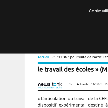
Découvrir sans engagement
Ce site uti
Menu
Accueil
CEFDG : poursuite de l’articulat
CEFDG : poursuite de l’ar
le travail des écoles » (M
Nice - Actualité n°329870 - Pu
« L’articulation du travail de la C
dispositif expérimental destiné 