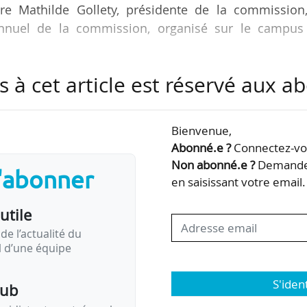
are Mathilde Gollety, présidente de la commission,
annuel de la commission, organisé sur le campus
s à cet article est réservé aux 
oposent :
Bienvenue,
embre de la CEFDG dans les comités d’experts Hcéres
Abonné.e ?
Connectez-vou
avec le Hcéres des concordances et correspondances e
Non abonné.e ?
Demandez
s'abonner
en saisissant votre email.
utile
la CEFDG se sont renforcés ces dernières années. N
eurs emplois et leurs moyens »…
de l’actualité du
il d’une équipe
S'iden
pub