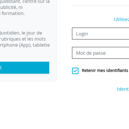
idistant, centré sur la
ublicité, ni
i formation.
Utilise
uotidien, le jour de
rubriques et les mots
artphone (App), tablette
R
Retenir mes identifiants
Ident