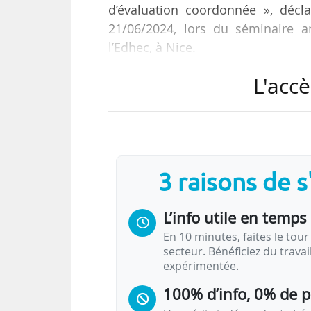
d’évaluation coordonnée », décl
21/06/2024, lors du séminaire 
l’Edhec, à Nice.
L'accè
Ensemble, les deux organismes pr
• un dossier simplifié,
• une visite commune,
• la présence systématique d’un m
• et un travail d’identification 
3 raisons de 
les référentiels.
L’info utile en temps 
« Les liens entre le Hcéres et 
hébergeons la CEFDG et portons l
En 10 minutes, faites le tour 
secteur. Bénéficiez du trava
expérimentée.
100% d’info, 0% de 