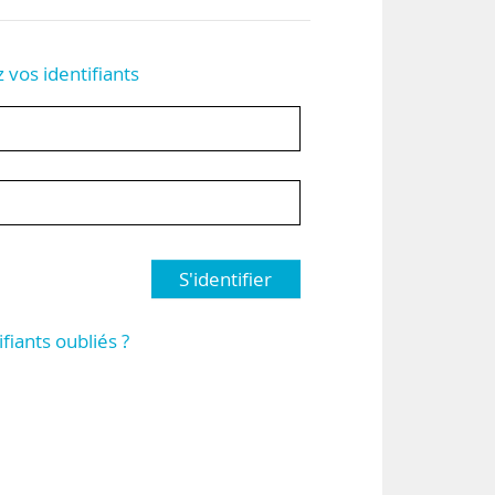
z vos identifiants
S'identifier
ifiants oubliés ?