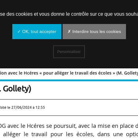
Prendre un rendez-vous
lise des cookies et vous donne le contrôle sur ce que vous souha
✓ OK, tout accepter
✗ Interdire tous les cookies
Personnaliser
ion avec le Hcéres « pour alléger le travail des écoles » (M. Gollet
ticulation avec le Hcéres « pour allége
. Gollety)
blié le
27/06/2024 à 12:55
EFDG avec le Hcéres se poursuit, avec la mise en place 
à alléger le travail pour les écoles, dans une opti