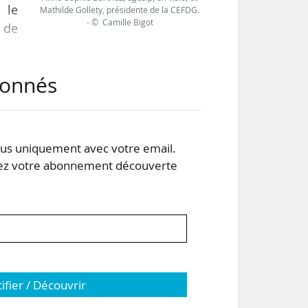
 le
Mathilde Gollety, présidente de la CEFDG.
- © Camille Bigot
 de
abonnés
,
s uniquement avec votre email.
ntre
 votre abonnement découverte
ous
tifier / Découvrir