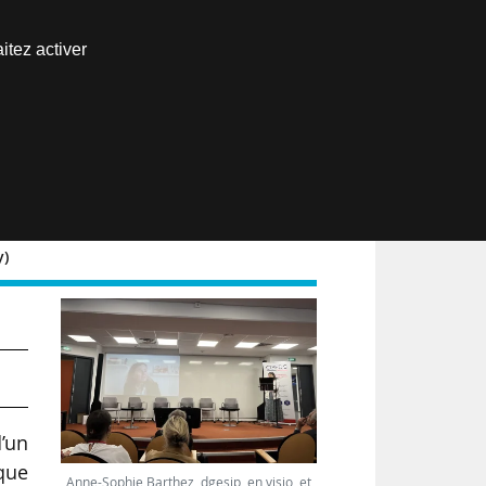
Nous joindre
itez activer
Espace abonné
EN
y)
r
d’un
que
Anne-Sophie Barthez, dgesip, en visio, et