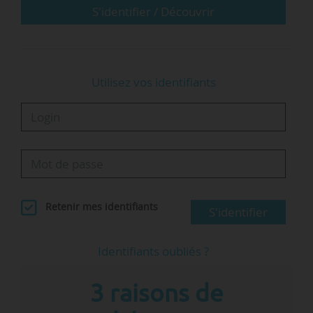
représentation au sein de l’ASTP et ainsi avoir la
S'identifier / Découvrir
possibilité d’échanger avec nos collègues
internationaux », indique Fabrice…
Utilisez vos identifiants
Retenir mes identifiants
S'identifier
Identifiants oubliés ?
3 raisons de