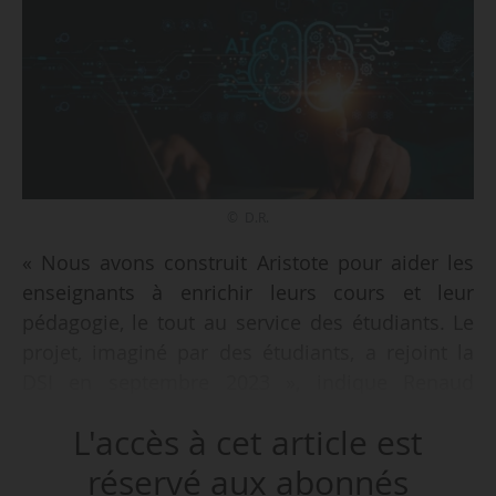
© D.R.
« Nous avons construit Aristote pour aider les
enseignants à enrichir leurs cours et leur
pédagogie, le tout au service des étudiants. Le
projet, imaginé par des étudiants, a rejoint la
DSI en septembre 2023 », indique Renaud
Monnet, DSI et directeur du Digital Lab de
L'accès à cet article est
CentraleSupélec à News Tank, le 24/06/2024.
réservé aux abonnés