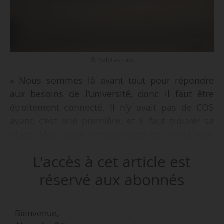
© Seb Lascoux
« Nous sommes là avant tout pour répondre
aux besoins de l’université, donc il faut être
étroitement connecté. Il n’y avait pas de COS
avant, c’est une première, et il faut trouver sa
place. Mais nous commençons ce travail avec
beaucoup d’enthousiasme », déclare Jean-Marc
L'accès à cet article est
Rapp, ancien président du jury Idex I-site, et
nouveau président du conseil d’orientation
réservé aux abonnés
stratégique de Nantes Université, à News Tank,
le 24/06/2024.
Bienvenue,