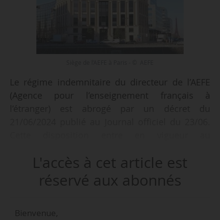
Siège de l’AEFE à Paris - © AEFE
Le régime indemnitaire du directeur de l’AEFE
(Agence pour l’enseignement français à
l’étranger) est abrogé par un décret du
21/06/2024 publié au Journal officiel du 23/06.
Cette disposition entre en vigueur au
01/01/2025, date à laquelle seront appliquées
L'accès à cet article est
les dispositions de droit commun de
rémunération des dirigeants d’établissements
réservé aux abonnés
publics administratifs.
Bienvenue,
Ainsi, après abrogation, la rémunération du