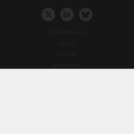
Qui sommes-nous ?
L‘équipe
Le groupe
Abonnements
Contact
Archives
CGA
Mentions légales
Confidentialité
Cookies