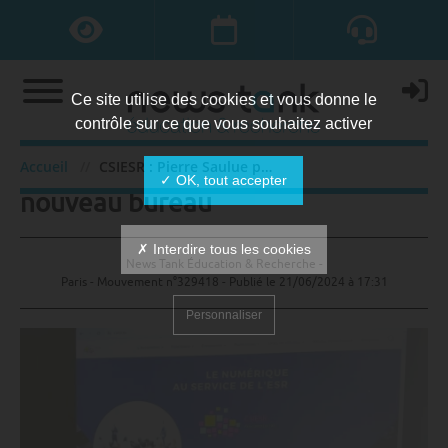
Ce site utilise des cookies et vous donne le
contrôle sur ce que vous souhaitez activer
CSIESR : Pierre Saulue président ;
Accueil
CSIESR : Pierre Saulue président ; nouveau bureau
✓ OK, tout accepter
nouveau bureau
✗ Interdire tous les cookies
News Tank Éducation & Recherche -
Paris - Mouvement n°329418 - Publié le
21/06/2024 à 17:31
Personnaliser