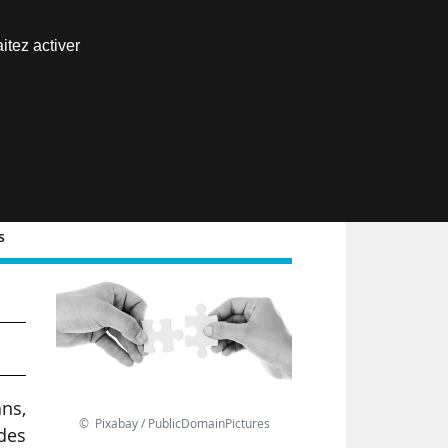
Nous joindre
itez activer
Espace abonné
EN
s
ur
ans,
© Pixabay / PublicDomainPictures
 des