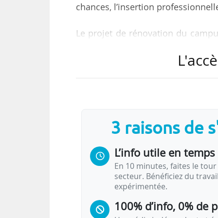
chances, l’insertion professionnelle
Le projet de rénovation du campu
au secteur clé qu’est l’enseign
L'accè
économique de son territoire, qui 
pour l’innovation et la recherche.
son campus au service du territoir
Le budget dédié à la restructuratio
3 raisons de 
tant qu’AMO, aura choisi un…
L’info utile en temps 
En 10 minutes, faites le tour 
secteur. Bénéficiez du trava
expérimentée.
100% d’info, 0% de 