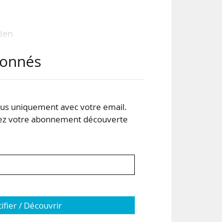
ien
ité
abonnés
euse
e de
s uniquement avec votre email.
L en
 votre abonnement découverte
tifier / Découvrir