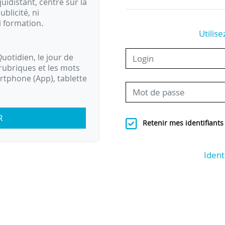
idistant, centré sur la
ublicité, ni
i formation.
Utilise
uotidien, le jour de
rubriques et les mots
artphone (App), tablette
R
Retenir mes identifiants
Ident