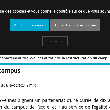
Prendre un rendez-vous
lise des cookies et vous donne le contrôle sur ce que vous souha
✓ OK, tout accepter
✗ Interdire tous les cookies
Personnaliser
e département des Yvelines autour de la restructuration du campu
avec le département des Yvelines auto
 campus
ublié le
20/06/2024 à 17:40
velines signent un partenariat d’une durée de dix 
n du campus de l’école, et « au service de l’égalité