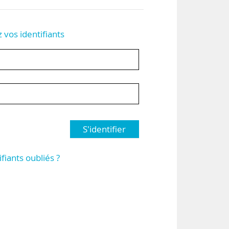
z vos identifiants
S'identifier
ifiants oubliés ?