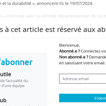
 et la durabilité », annoncent-ils le 19/07/2024.
s « coïncide avec la volonté départementale de sout
ement supérieur en tant que moteur de l’attractiv
s à cet article est réservé aux 
se traduit par une politique d’investissement ambiti
 HEC Paris souhaite pour sa part approfondir l’ancrag
e des Yvelines. »
Bienvenue,
Abonné.e ?
Connectez-vou
n du campus sera fixé lorsque l’école, épaulée par JL
Non abonné.e ?
Demandez
s'abonner
en saisissant votre email.
utile
de l’actualité du
il d’une équipe
S'iden
pub