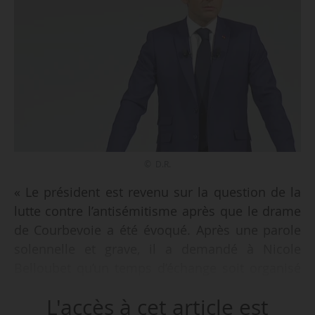
© D.R.
« Le président est revenu sur la question de la
lutte contre l’antisémitisme après que le drame
de Courbevoie a été évoqué. Après une parole
solennelle et grave, il a demandé à Nicole
Belloubet qu’un temps d’échange soit organisé
dans toutes les écoles sur la lutte contre
L'accès à cet article est
l’antisémitisme et le racisme pour que les