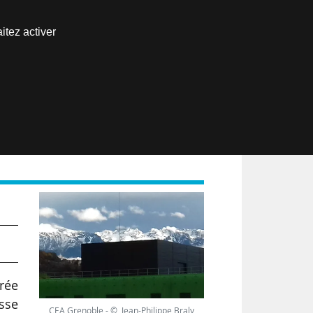
Nous joindre
itez activer
Espace abonné
EN
es
rée
sse
CEA Grenoble - © Jean-Philippe Braly