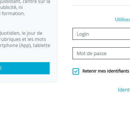
idistant, centré sur la
ublicité, ni
i formation.
Utilise
uotidien, le jour de
rubriques et les mots
artphone (App), tablette
R
Retenir mes identifiants
Ident