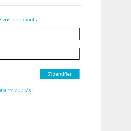
z vos identifiants
S'identifier
ifiants oubliés ?