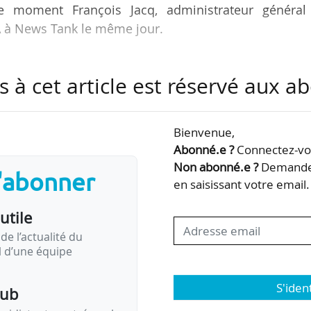
le moment François Jacq, administrateur général
A à News Tank le même jour.
uverture des NAO (Négociations annuelles obligatoires
s à cet article est réservé aux 
réavis de grève déposé par des organisations syndic
 occasion, les organisations syndicales ont remi
r revendicatif actualisé, après une première versio
Bienvenue,
Abonné.e ?
Connectez-vou
Non abonné.e ?
Demandez
s'abonner
 conflit social de 2022, qui « n’a été traité que 
en saisissant votre email.
 en 2023 qui…
utile
de l’actualité du
il d’une équipe
S'iden
pub