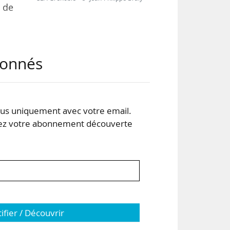
 de
) le
abonnés
ales
s à
n en
s uniquement avec votre email.
 votre abonnement découverte
par
tifier / Découvrir