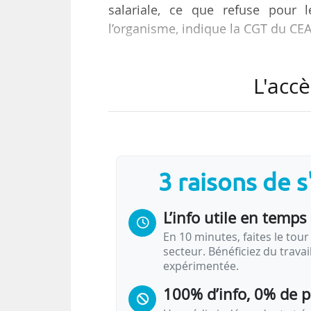
salariale, ce que refuse pour 
l’organisme, indique la CGT du CE
Cette mobilisation fait suite à l’o
L'accè
26/03/2024, après le dépôt d’un p
représentatives du CEA. À cette
l’administrateur général un cahie
2021.
3 raisons de 
L’organisme avait déjà connu un
l’attribution de primes en 2022 et
L’info utile en temps 
En 10 minutes, faites le tour 
secteur. Bénéficiez du trava
expérimentée.
100% d’info, 0% de 