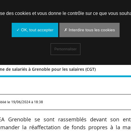
Prendre un rendez-vous
lise des cookies et vous donne le contrôle sur ce que vous souha
✓ OK, tout accepter
✗ Interdire tous les cookies
Personnaliser
ne de salariés à Grenoble pour les salaires (CGT)
 centaine de salariés à Grenoble pour l
ublié le
19/06/2024 à 18:38
EA Grenoble se sont rassemblés devant son ent
demander la réaffectation de fonds propres à la ma