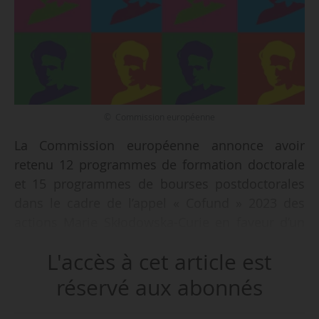
© Commission européenne
La Commission européenne annonce avoir
retenu 12 programmes de formation doctorale
et 15 programmes de bourses postdoctorales
dans le cadre de l’appel « Cofund » 2023 des
actions Marie Skłodowska-Curie en faveur d’un
cofinancement de programmes régionaux,
L'accès à cet article est
nationaux et internationaux, le 18/06/2024. Le
budget global est de 96,2 M€.
réservé aux abonnés
La liste des projets retenus sera publiée après la