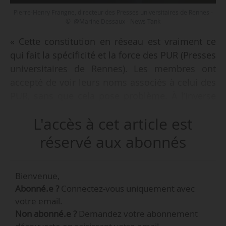
Pierre-Henry Frangne, directeur des Presses universitaires de Rennes -
© @Marine Dessaux - News Tank
« Cette constitution en réseau est vraiment ce
qui fait la spécificité et la force des PUR (Presses
universitaires de Rennes). Les membres ont
accepté de voir leurs noms associés à celui des
PUR, sans que cela pose problème. À l’inverse
de beaucoup d’éditions universitaires qui se
L'accès à cet article est
retrouvent fragilisées par leur morcellement et
leur petite taille », indique Pierre-Henry Frangne,
réservé aux abonnés
directeur des Presses universitaires de Rennes,
à News Tank, le 03/06/2024.
Bienvenue,
Abonné.e ?
Connectez-vous uniquement avec
Les PUR fêtent leurs 40 ans en 2024. Elles sont
votre email.
les seules, avec les presses universitaires de
Non abonné.e ?
Demandez votre abonnement
Franche-Comté, à avoir le statut de SAIC (service