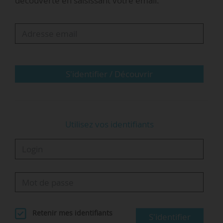
découverte en saisissant votre email.
d’activité industrielle et commerciale), soit une
personnalité juridique propre.
« Le SAIC est adossé à l’Université Rennes 2 et
repose sur des statuts qui instaurent un réseau
éditorial de 12…
S'identifier / Découvrir
Utilisez vos identifiants
Retenir mes identifiants
S'identifier