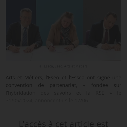
© Essca, Eseo, Arts et Métiers
Arts et Métiers, l’Eseo et l’Essca ont signé une
convention de partenariat, « fondée sur
l’hybridation des savoirs et la RSE » le
31/05/2024, annoncent-ils le 17/06.
Cette collaboration vise en premier lieu
L'accès à cet article est
« l’hybridation des compétences » par « la mise