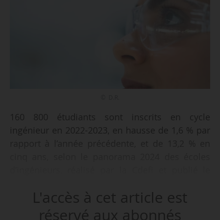
© D.R.
160 800 étudiants sont inscrits en cycle
ingénieur en 2022-2023, en hausse de 1,6 % par
rapport à l’année précédente, et de 13,2 % en
cinq ans, selon le panorama 2024 des écoles
d’ingénieurs, réalisé par la Cdefi et publié le
17/06/2024. Ces données sont issues de
L'accès à cet article est
l’enquête de la Cdefi auprès des écoles, à
laquelle 90 % ont répondu, et compilées avec
réservé aux abonnés