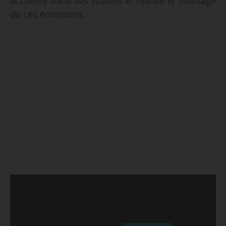
accueille dans ses studios et réalise le montage
de ces émissions.