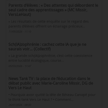
Parents d’élèves : « Des attentes qui débordent le
seul cadre des apprentissages » (MC Missir,
VersLeHaut)
« Les résultats de cette enquête sur le regard des
parents d’élèves offrent un éclairage précieux…
11/05/2026 - 11:10
Sch(IA)zophrénie : cachez cette IA que je ne
saurais voir… (Collectif)
« La grande sch(IA)zophrénie, c’est cette coexistence
entre lucidité écologique, course…
05/03/2026 - 11:47
News Tank TV : la place de l’éducation dans le
débat public avec Marie-Caroline Missir, DG de
Vers Le Haut
• Pourquoi avoir quitté la tête de Réseau Canopé pour
le think tank Vers Le Haut ? • Comment…
26/01/2026 - 08:00