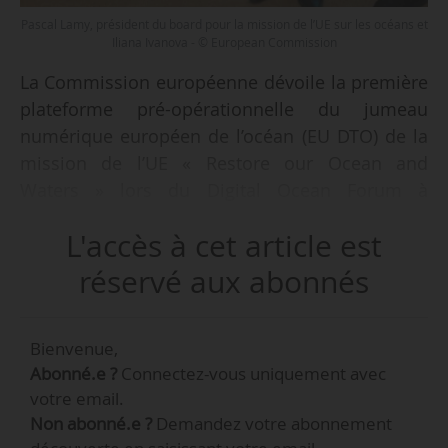
Pascal Lamy, président du board pour la mission de l’UE sur les océans et
Iliana Ivanova - © European Commission
La Commission européenne dévoile la première
plateforme pré-opérationnelle du jumeau
numérique européen de l’océan (EU DTO) de la
mission de l’UE « Restore our Ocean and
Waters » lors du Digital Ocean Forum à
Bruxelles le 13/06/2024.
L'accès à cet article est
« Grâce à l’investissement du programme
réservé aux abonnés
Horizon Europe, le jumeau numérique nous
aidera à comprendre comment la pollution et
Bienvenue,
les activités humaines affectent l’océan et son
Abonné.e ?
Connectez-vous uniquement avec
rôle essentiel dans la régulation du climat et la
votre email.
préservation de la biodiversité », déclare Iliana
Non abonné.e ?
Demandez votre abonnement
Ivanova, commissaire européenne notamment