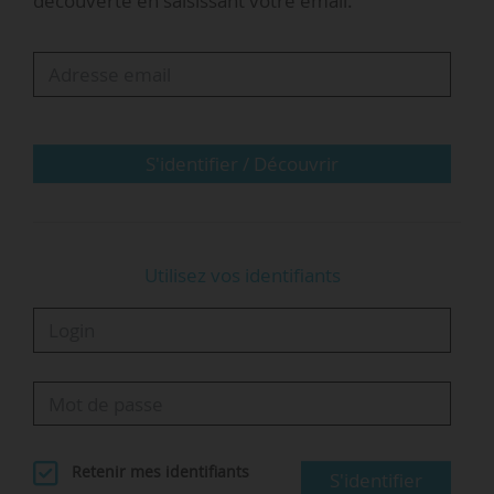
découverte en saisissant votre email.
à l’innovation et à la recherche.
Le jumeau numérique européen de l’océan était
annoncé par la présidente de la Commission
européenne Ursula von der Leyen lors du
sommet One Ocean à Brest en février 2022. Son
S'identifier / Découvrir
objectif est « de fournir aux communautés…
Utilisez vos identifiants
Retenir mes identifiants
S'identifier