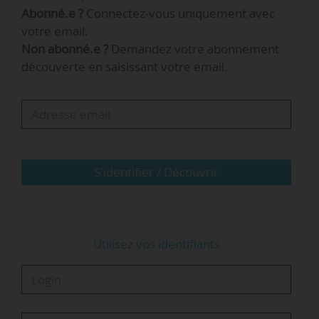
Abonné.e ?
Connectez-vous uniquement avec
structures du ministère (directions, inspection
votre email.
générale) ou en lien avec les académies ;
Non abonné.e ?
Demandez votre abonnement
• de coordonner les réponses de la Depp aux
découverte en saisissant votre email.
institutions (Parlement, Cour des comptes,
CESE) ;
• de veiller au bon fonctionnement interne de la
direction et aux évolutions qui lui paraissent
nécessaires, en particulier dans le domaine de
la gestion des ressources humaines et des
S'identifier / Découvrir
moyens budgétaires ;
• de…
Utilisez vos identifiants