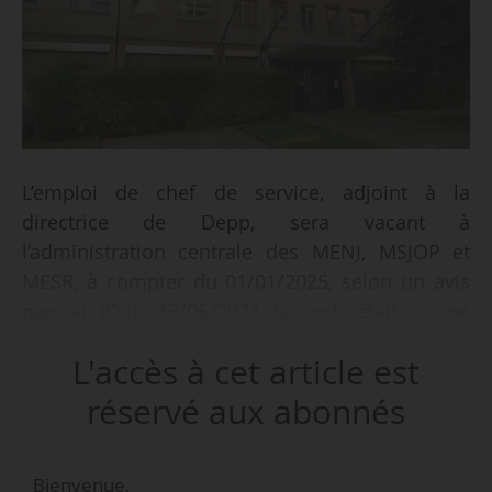
L’emploi de chef de service, adjoint à la
directrice de Depp, sera vacant à
l’administration centrale des MENJ, MSJOP et
MESR, à compter du 01/01/2025, selon un avis
paru au JO du 13/06/2024. Le poste était occupé
par Jean-Michel Quenet depuis 2017.
L'accès à cet article est
Le titulaire du poste sera chargé :
réservé aux abonnés
• de suivre les dossiers transversaux, pilotés par
le secrétariat général ;
Bienvenue,
• de coordonner les travaux avec les autres