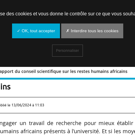
Prendre un rendez-vous
lise des cookies et vous donne le contrôle sur ce que vous souha
✓ OK, tout accepter
✗ Interdire tous les cookies
Personnaliser
rapport du conseil scientifique sur les restes humains africains
ès le rapport du conseil scientifique s
ains
ublié le
13/06/2024 à 11:03
engager un travail de recherche pour mieux établir 
umains africains présents à l’université. Et si les mo