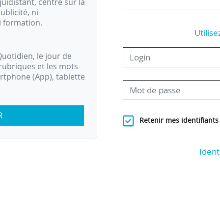
idistant, centré sur la
ublicité, ni
i formation.
Utilise
uotidien, le jour de
rubriques et les mots
artphone (App), tablette
R
Retenir mes identifiants
Ident