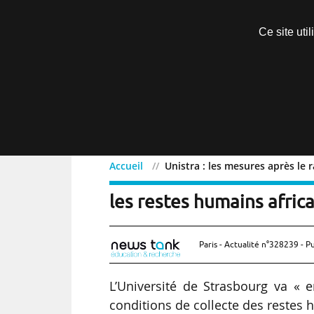
Découvrir sans engagement
Ce site uti
Menu
Accueil
Unistra : les mesures après le 
Unistra : les mesures apr
les restes humains afric
Paris - Actualité n°328239 - P
L’Université de Strasbourg va « 
conditions de collecte des restes h