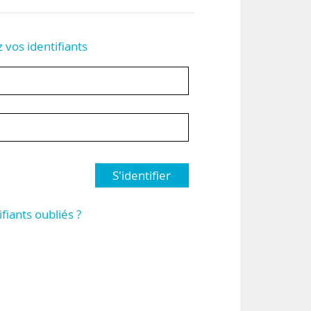
z vos identifiants
S'identifier
ifiants oubliés ?