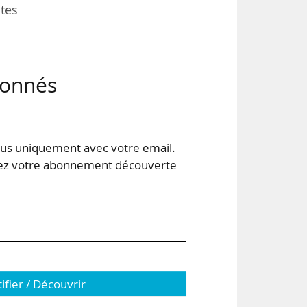
tes
stes
abonnés
tut
iode
t.
s uniquement avec votre email.
, en
 votre abonnement découverte
tifier / Découvrir