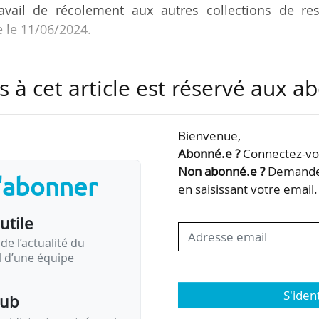
ravail de récolement aux autres collections de res
e le 11/06/2024.
ort d’un conseil scientifique sur la provenance de re
s à cet article est réservé aux 
t tanzanienne au sein des collections de l’Insti
é de Strasbourg. Certains datent de la première pér
rsque l’université était la Kaiser-Wilhelms-Universitä
Bienvenue,
Abonné.e ?
Connectez-vou
 en place par Michel Deneken, président de l’Unistra
Non abonné.e ?
Demandez
s'abonner
 de…
en saisissant votre email.
utile
de l’actualité du
il d’une équipe
S'iden
pub