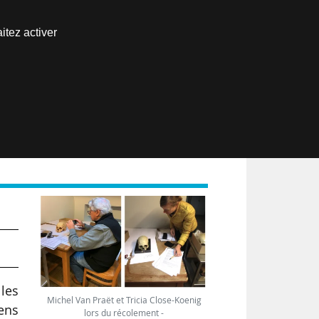
Nous joindre
itez activer
Espace abonné
EN
ur
les
Michel Van Praët et Tricia Close-Koenig
yens
lors du récolement -