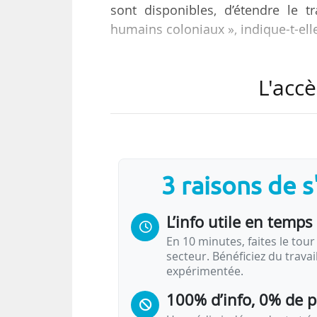
sont disponibles, d’étendre le t
humains coloniaux », indique-t-ell
Cela fait suite à la remise du rapp
L'accè
humains d’origine namibienne e
d’anatomie normale de l’Universit
d’annexion allemande (1871-1918) lo
Le conseil scientifique a été mis
3 raisons de 
mai 2023 à la suite des demandes
L’info utile en temps 
En 10 minutes, faites le tour 
secteur. Bénéficiez du trava
expérimentée.
100% d’info, 0% de 