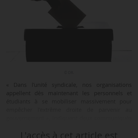
© DR.
« Dans l’unité syndicale, nos organisations
appellent dès maintenant les personnels et
étudiants à se mobiliser massivement pour
empêcher l’extrême droite de parvenir au
gouvernement », indiquent deux communiqués
intersyndicaux, l’un de l’enseignement scolaire
L'accès à cet article est
(Sud, Unsa, FSU, CFDT, CGT), l’autre de l’ESR