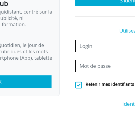
S'iden
pub
idistant, centré sur la
ublicité, ni
i formation.
Utilise
uotidien, le jour de
rubriques et les mots
artphone (App), tablette
R
Retenir mes identifiants
Ident