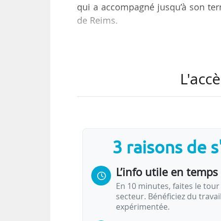
qui a accompagné jusqu’à son ter
de Reims.
Diplômé d’un doctorat en droit de 
en droit canonique de l’ICP, Pierr
de latin entre 2014 et 2020. Il es
L'accè
parallèlement chargé d’enseignemen
Il intègre l’ICP en 2022, en tan
scientifique auprès du vice-rectora
3 raisons de 
« Je suis très heureux de…
L’info utile en temps 
En 10 minutes, faites le tour 
secteur. Bénéficiez du trava
expérimentée.