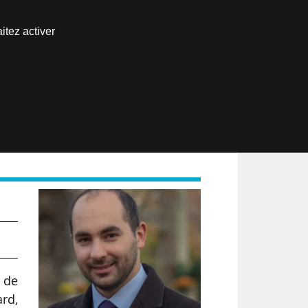
Nous joindre
itez activer
Espace abonné
EN
e de
ard,