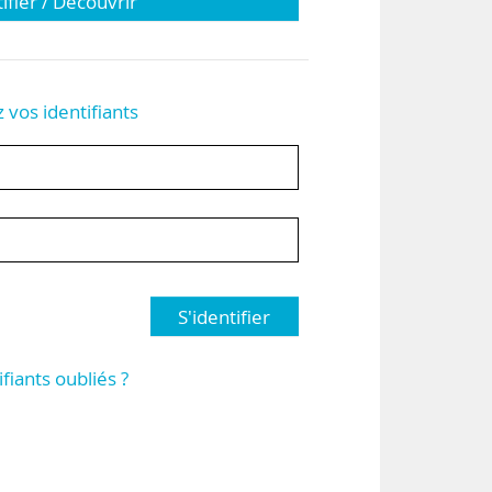
tifier / Découvrir
z vos identifiants
S'identifier
ifiants oubliés ?