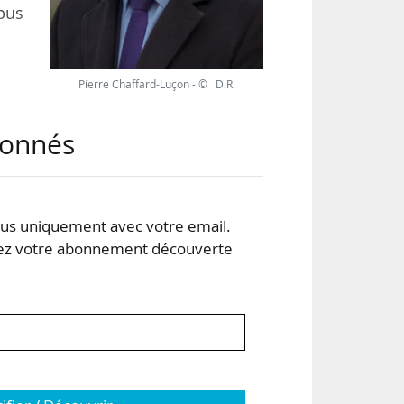
pus
orat
Pierre Chaffard-Luçon - © D.R.
e et
 est
abonnés
gué
s uniquement avec votre email.
 votre abonnement découverte