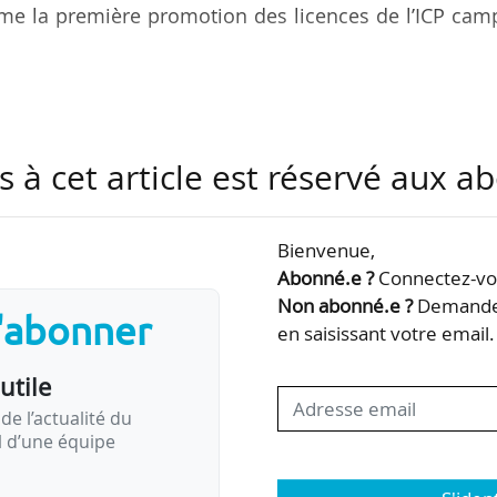
me la première promotion des licences de l’ICP cam
l’Université Paris 1 Panthéon-Sorbonne, et d’un doct
e Chaffard-Luçon est professeur d’histoire-géographi
t ensuite Ater à l’Université de Rouen Normandie. Il
s à cet article est réservé aux 
t au sein de Paris 13, Paris 1 et Paris-Saclay.
Bienvenue,
t que chargé d’enseignement, avant de devenir délé
Abonné.e ?
Connectez-vou
t à la recherche.
Non abonné.e ?
Demandez
s'abonner
en saisissant votre email.
utile
de l’actualité du
il d’une équipe