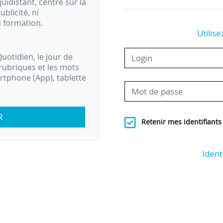
idistant, centré sur la
ublicité, ni
i formation.
Utilise
uotidien, le jour de
rubriques et les mots
artphone (App), tablette
R
Retenir mes identifiants
Ident