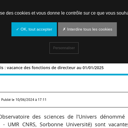
Prendre un rendez-vous
lise des cookies et vous donne le contrôle sur ce que vous souha
✓ OK, tout accepter
✗ Interdire tous les cookies
Personnaliser
is : vacance des fonctions de directeur au 01/01/2025
de Paris : vacance des fonctions de
 Publié le
10/06/2024 à 17:11
’Observatoire des sciences de l’Univers dénommé 
ris - UMR CNRS, Sorbonne Université) sont vacante