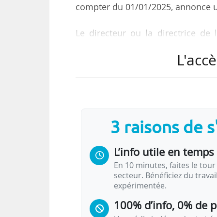
compter du 01/01/2025, annonce u
Le directeur ou la directrice de
mandat de cinq ans, renouvel
L'accè
l’enseignement supérieur, sur pro
« dans l’une des catégories de pe
condition de nationalité », indique l
Ces fonctions sont actuellemen
3 raisons de 
01/09/2021.
L’info utile en temps 
Les dossiers de candidatures sont 
En 10 minutes, faites le tour 
secteur. Bénéficiez du trava
expérimentée.
100% d’info, 0% de 