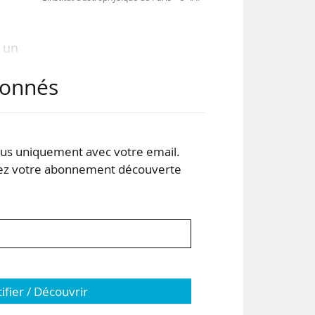
 un
 de
abonnés
isie
sans
s uniquement avec votre email.
 le
 votre abonnement découverte
tifier / Découvrir