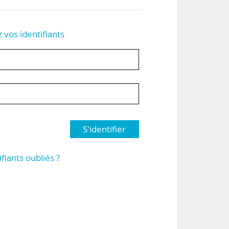
z vos identifiants
S'identifier
ifiants oubliés ?