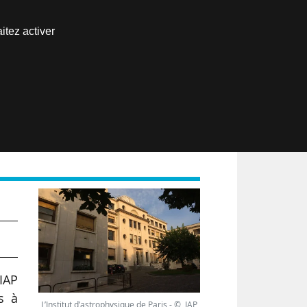
Nous joindre
itez activer
Espace abonné
EN
IAP
s à
L’Institut d’astrophysique de Paris - © IAP