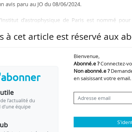
n avis paru au JO du 08/06/2024.
 l’Institut d’astrophysique de Paris est nommé pour
able une fois, par arrêté du ministre chargé
s à cet article est réservé aux 
position du conseil de l’IAP. Cette personne est cho
rsonnels ayant vocation à enseigner dans l’école, 
’arrêté.
Bienvenue,
Abonné.e ?
Connectez-vou
t occupées par François Bouchet, en poste depuis
Non abonné.e ?
Demandez
s'abonner
en saisissant votre email.
utile
à adresser au plus tard le 19/07/2024 à la facult…
de l’actualité du
il d’une équipe
S'iden
pub