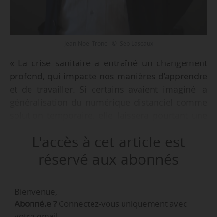
Jean-Noël Tronc - © Seb Lascaux
« La crise sanitaire a entraîné un changement
profond, qui impacte nos manières d’apprendre
et de travailler. Si certains avaient imaginé la
généralisation du numérique distanciel comme
solution temporaire, elle laissera pourtant une
trace durable dans nos vies », écrit Jean-Noël
L'accès à cet article est
Tronc, DG du Cned, dans une tribune transmise
à News Tank le 04/06/2024.
réservé aux abonnés
Quatre ans après le confinement dû au Covid,
Bienvenue,
« nous sommes bien entrés dans le monde
Abonné.e ?
Connectez-vous uniquement avec
d’après, un monde hybride avant tout qui
votre email.