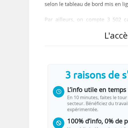
selon le tableau de bord mis en l
Par ailleurs, on compte 3 502 c
recevoir une proposition d’admissi
L'accè
plateforme sans avoir reçu de pro
La phase de réponse aux candidat
avaient reçu une ou plusieurs p
premier et le septième jour, 125
3 raisons de 
proposition, soit une progression 
L’info utile en temps 
En 10 minutes, faites le tour 
secteur. Bénéficiez du trava
expérimentée.
100% d’info, 0% de 