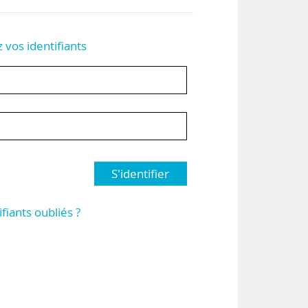
z vos identifiants
S'identifier
ifiants oubliés ?