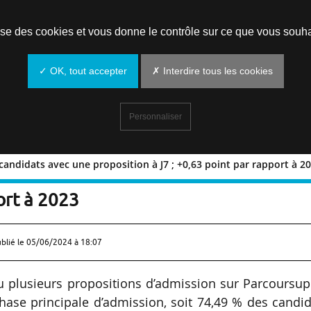
Prendre un rendez-vous
lise des cookies et vous donne le contrôle sur ce que vous souha
✓ OK, tout accepter
✗ Interdire tous les cookies
Personnaliser
candidats avec une proposition à J7 ; +0,63 point par rapport à 2
% des candidats avec une proposition
port à 2023
ublié le
05/06/2024 à 18:07
u plusieurs propositions d’admission sur Parcoursup
hase principale d’admission, soit 74,49 % des candi