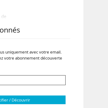
 de
r la
abonnés
ats
 le
s uniquement avec votre email.
une
 votre abonnement découverte
tifier / Découvrir