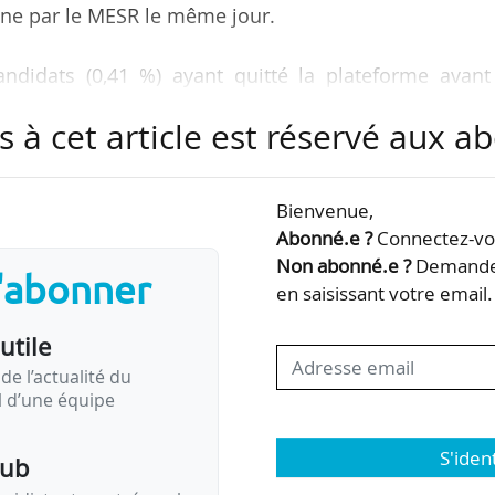
igne par le MESR le même jour.
andidats (0,41 %) ayant quitté la plateforme avant
on. Ainsi, 189 376 candidats (22,31 %) sont encore su
s à cet article est réservé aux 
position à la même date.
s a démarré le 30/05. À cette date, 507 253 candid
Bienvenue,
ropositions (contre 457 849 en 2023). Ainsi, entre
Abonné.e ?
Connectez-vou
 120 candidats supplémentaires ont obtenu au moins 
Non abonné.e ?
Demandez
s'abonner
de 24,67 %. Lors de la session…
en saisissant votre email.
utile
de l’actualité du
il d’une équipe
S'iden
pub