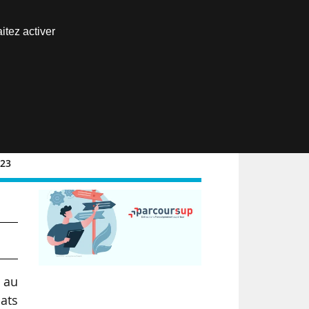
Nous joindre
itez activer
Espace abonné
EN
023
 à
 au
dats