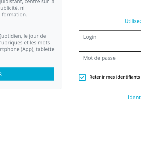
idistant, centré sur la
ublicité, ni
i formation.
Utilise
uotidien, le jour de
rubriques et les mots
artphone (App), tablette
R
Retenir mes identifiants
Ident