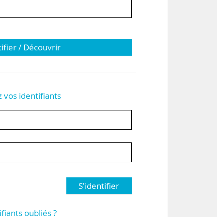
tifier / Découvrir
z vos identifiants
S'identifier
ifiants oubliés ?