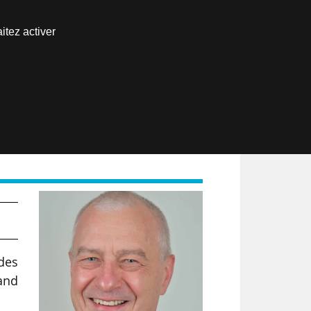
Nous joindre
itez activer
Espace abonné
EN
 des
and