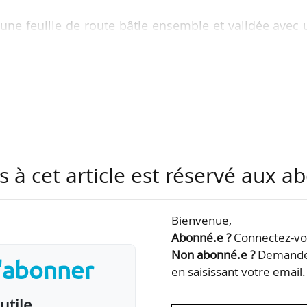
ne feuille de route bâtie ensemble et validée avec
ut en favorisant un ancrage régional fort. Nous n
nterface avec les grands acteurs de l’eau et à porte
s générées par nos adhérents », déclare Michel Fick
élégués, Didier Vallon (Groupe Suez) et Daniel Pie
u pôle Dream eaux & milieux.
ilitation …
s à cet article est réservé aux 
Bienvenue,
Abonné.e ?
Connectez-vou
Non abonné.e ?
Demandez
s'abonner
en saisissant votre email.
utile