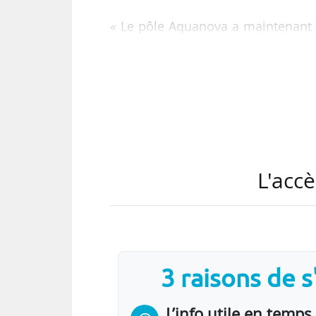
« Le pôle Aquanova a maintenant u
véritable ambition nationale to
attacherons à jouer notre rôle d’i
plus loin possible les innovation
s’appuiera sur deux présidents d
(BRGM), anciennement président d
Titulaire d’un doctorat et d’une hab
L'accè
3 raisons de 
L’info utile en temps 