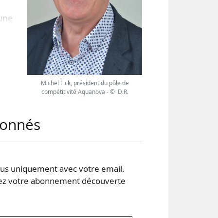
 une
ous
r le
. Il
rre
Michel Fick, président du pôle de
compétitivité Aquanova - © D.R.
abonnés
s uniquement avec votre email.
 votre abonnement découverte