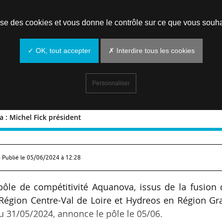
Prendre un rendez-vous
lise des cookies et vous donne le contrôle sur ce que vous souha
✓ OK, tout accepter
✗ Interdire tous les cookies
Personnaliser
 : Michel Fick président
uanova : Michel Fick président
 Publié le
05/06/2024 à 12:28
pôle de compétitivité Aquanova, issus de la fusion
Région Centre-Val de Loire et Hydreos en Région Gr
du 31/05/2024, annonce le pôle le 05/06.