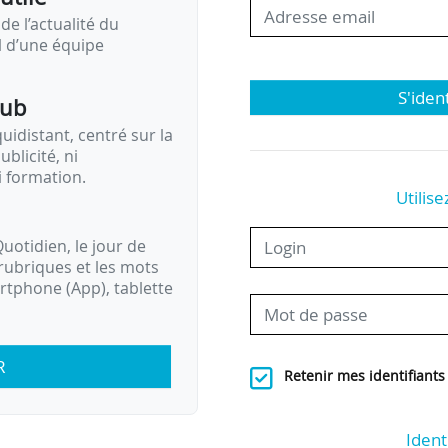
de l’actualité du
il d’une équipe
S'iden
pub
idistant, centré sur la
ublicité, ni
i formation.
Utilise
uotidien, le jour de
rubriques et les mots
artphone (App), tablette
R
Retenir mes identifiants
Ident