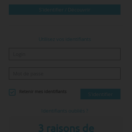
opérations immobilières réparties dans les
quatre départements de la Bretagne
S'identifier / Découvrir
administrative.
Plus de 115 000 m² d’espaces éducatifs seront…
Utilisez vos identifiants
Retenir mes identifiants
S'identifier
Identifiants oubliés ?
3 raisons de