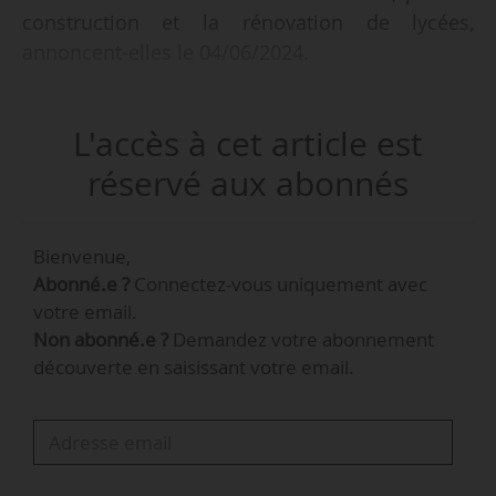
construction et la rénovation de lycées,
annoncent-elles le 04/06/2024.
« Ce prêt contribuera au financement du plan
L'accès à cet article est
Lycées de la région Bretagne. Il permettra la
modernisation des infrastructures des 116
réservé aux abonnés
lycées de la région, l’amélioration de leur
efficacité énergétique et de la résilience face au
Bienvenue,
changement climatique, une meilleure
Abonné.e ?
Connectez-vous uniquement avec
accessibilité et l’achat de nouveaux
votre email.
équipements pédagogiques. »
Non abonné.e ?
Demandez votre abonnement
découverte en saisissant votre email.
La BEI et la Région Bretagne indiquent que
« d’ici 2028, plus de 30 000 lycéens bretons
bénéficieront de ce programme
d’investissement, qui se décompose en 40