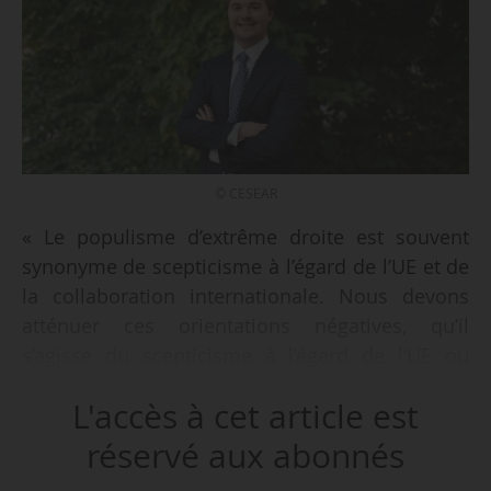
© CESEAR
« Le populisme d’extrême droite est souvent
synonyme de scepticisme à l’égard de l’UE et de
la collaboration internationale. Nous devons
atténuer ces orientations négatives, qu’il
s’agisse du scepticisme à l’égard de l’UE ou
d’une réticence plus générale à l’égard de la
L'accès à cet article est
coopération internationale. Il est essentiel que
ces discussions évoluent positivement afin que
réservé aux abonnés
les universités puissent contribuer efficacement