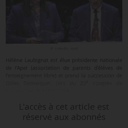
© Linkedin - Apel
Hélène Laubignat est élue présidente nationale
de l’Apel (association de parents d’élèves de
l’enseignement libre) et prend la succession de
e
Gilles Demarquet, lors du 23
congrès de
l’organisme, le 31/05/2024.
L'accès à cet article est
Élue dès le premier tour et pour un mandat de
deux ans à compter du 01/08, cette nouvelle
réservé aux abonnés
équipe présidentielle est également composée