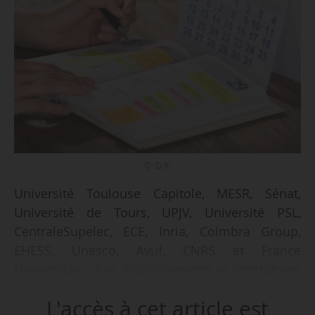
© D.R.
Université Toulouse Capitole, MESR, Sénat,
Université de Tours, UPJV, Université PSL,
CentraleSupelec, ECE, Inria, Coimbra Group,
EHESS, Unesco, Avuf, CNRS et France
Universités… Ces établissements et institutions
proposent des événements dédiés à la presse
L'accès à cet article est
ou pouvant intéresser les journalistes, à