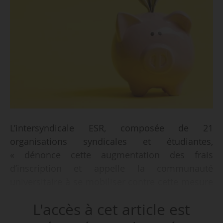
L’intersyndicale ESR, composée de 21
organisations syndicales et étudiantes,
« dénonce cette augmentation des frais
d’inscription et appelle la communauté
universitaire à se mobiliser contre cette mesure
et contre le projet de ce gouvernement
L'accès à cet article est
concernant l’éducation et l’enseignement
supérieur », indique-t-elle le 31/05/2024. Elle