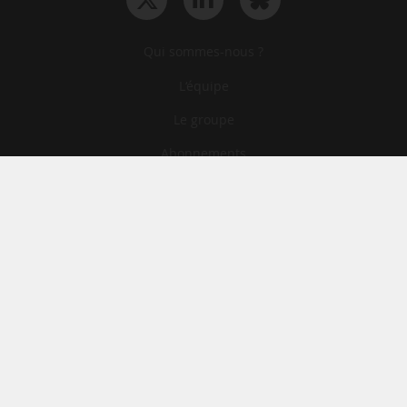
Qui sommes-nous ?
L‘équipe
Le groupe
Abonnements
Contact
Archives
CGA
Mentions légales
Confidentialité
Cookies