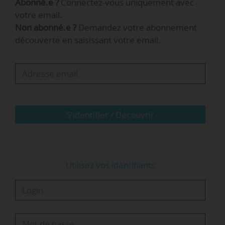
Abonné.e ?
Connectez-vous uniquement avec
Autant d’informations que vous retrouvez dans
votre email.
cette nouvelle édition de « Vu de
Non abonné.e ?
Demandez votre abonnement
l’international », proposée par News Tank.
découverte en saisissant votre email.
Bonne lecture !
Actualités à la une
Afrique du Sud : le nouveau vice-chancelier
S'identifier / Découvrir
de l’Université du Cap promet un
« leadership stable »
Utilisez vos identifiants