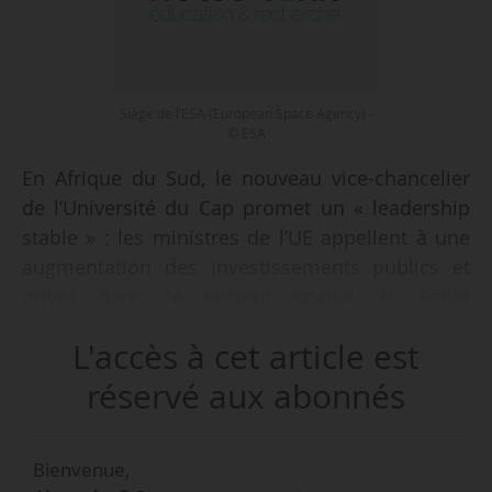
Siège de l’ESA (European Space Agency) -
© ESA
En Afrique du Sud, le nouveau vice-chancelier
de l’Université du Cap promet un « leadership
stable » ; les ministres de l’UE appellent à une
augmentation des investissements publics et
privés dans le secteur spatial, le Sénat
néerlandais vote pour la restriction des cours
L'accès à cet article est
universitaires dispensés en anglais ; le
gouvernement argentin annonce une
réservé aux abonnés
augmentation de 270 % du budget des
universités publiques…
Bienvenue,