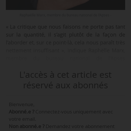
Raphaëlle Marx, membre du bureau national de l’Apses -
« La critique que nous faisons ne porte pas tant
sur la quantité, il s’agit plutôt de la façon de
l’aborder et, sur ce point-là, cela nous paraît très
nettement insuffisant », indique Raphëlle Marx,
membre du bureau national de l’Apses
(association des professeurs de SES), à News
L'accès à cet article est
Tank le 08/04/2024, concernant la place
accordée aux enjeux écologiques dans les
réservé aux abonnés
programmes scolaires.
Bienvenue,
Co-organisatrice d’un colloque intitulé “les SES
Abonné.e ?
Connectez-vous uniquement avec
face aux enjeux écologiques”, qui s’est tenu le
votre email.
25/03 à l’Université Paris-Dauphine PSL, elle
Non abonné.e ?
Demandez votre abonnement
indique que « les programmes, rénovés en