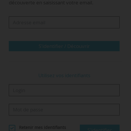
découverte en saisissant votre email.
2019, sont aujourd’hui infaisables. Il faut à la
fois refonder et alléger ».
« Nous avons été reçus en audience au
ministère en décembre, sur la question des
allègements. Nous n’avons pas été entendus,
S'identifier / Découvrir
mais on nous a dit qu’une…
Utilisez vos identifiants
Retenir mes identifiants
S'identifier