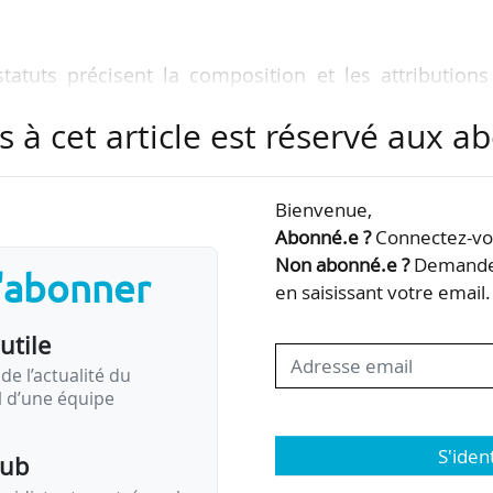
tatuts précisent la composition et les attribution
istration et du bureau, les compétences du secréta
s à cet article est réservé aux 
 et du trésorier, les modalités de désignation de 
es services administratif et financier et du directeu
Bienvenue,
Abonné.e ?
Connectez-vou
Non abonné.e ?
Demandez
1/
s'abonner
en saisissant votre email.
nationale de médecine
utile
de l’actualité du
il d’une équipe
S'iden
pub