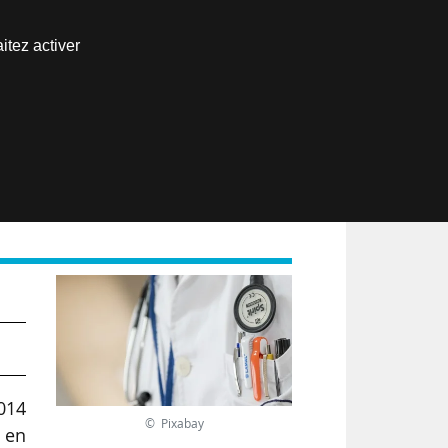
Nous joindre
itez activer
Espace abonné
EN
2014
© Pixabay
t en