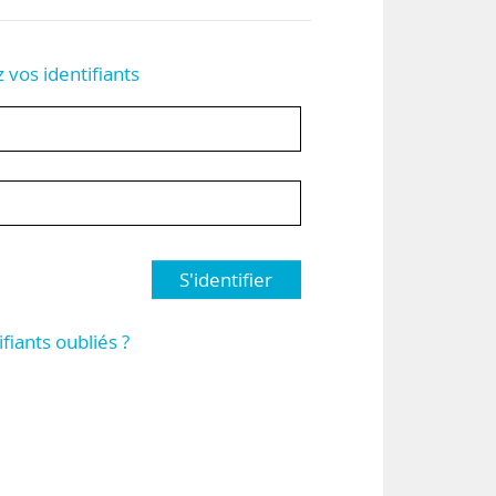
z vos identifiants
S'identifier
ifiants oubliés ?