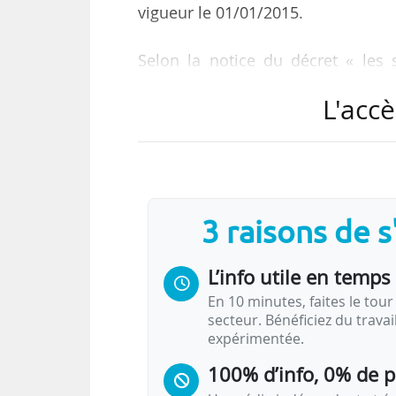
vigueur le 01/01/2015.
Selon la notice du décret « les s
l’assemblée, du conseil d’admin
L'accè
perpétuel, du secrétaire adjoint
personnels, les fonctions du chef d
la bibliothèque ».
3 raisons de 
Statuts de l’Académie 
L’info utile en temps 
er
Article 1
: L’Académie…
En 10 minutes, faites le tour 
secteur. Bénéficiez du trava
expérimentée.
100% d’info, 0% de 