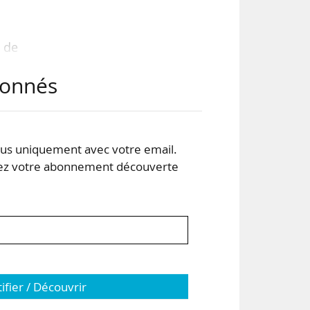
s de
ire
abonnés
ses
r de
s uniquement avec votre email.
 votre abonnement découverte
2
tifier / Découvrir