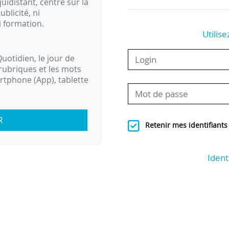
idistant, centré sur la
ublicité, ni
i formation.
Utilise
uotidien, le jour de
rubriques et les mots
artphone (App), tablette
R
Retenir mes identifiants
Ident