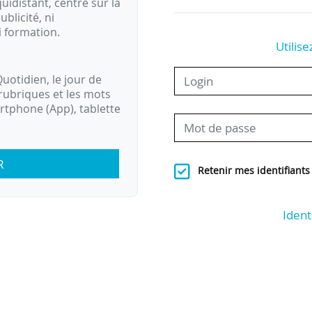
idistant, centré sur la
ublicité, ni
i formation.
Utilise
uotidien, le jour de
rubriques et les mots
artphone (App), tablette
R
Retenir mes identifiants
Ident