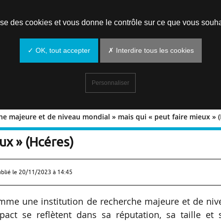
Prendre un rendez-vous
lise des cookies et vous donne le contrôle sur ce que vous souha
✓ OK, tout accepter
✗ Interdire tous les cookies
Personnaliser
che majeure et de niveau mondial » mais qui « peut faire mieux » 
recherche majeure et de niveau mondial
ux » (Hcéres)
ublié le
20/11/2023 à 14:45
mme une institution de recherche majeure et de niv
act se reflètent dans sa réputation, sa taille et 