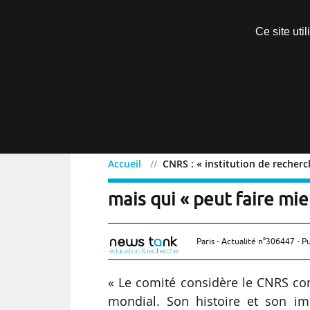
Découvrir sans engagement
Ce site uti
Menu
Accueil
CNRS : « institution de recher
CNRS : « institution de 
mais qui « peut faire mie
Paris - Actualité n°306447 - P
« Le comité considère le CNRS co
mondial. Son histoire et son imp