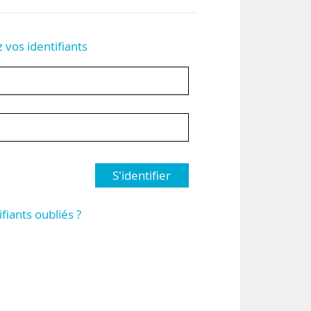
z vos identifiants
S'identifier
ifiants oubliés ?