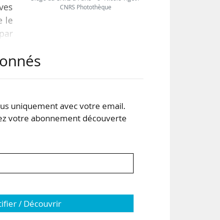
ves
CNRS Photothèque
e le
 par
abonnés
rôle
ien
e de
s uniquement avec votre email.
 votre abonnement découverte
tifier / Découvrir