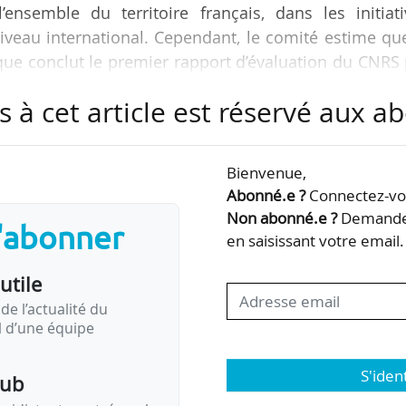
ensemble du territoire français, dans les initiati
iveau international. Cependant, le comité estime qu
 que conclut le premier rapport d’évaluation du CNRS
s à cet article est réservé aux 
ent importantes pour l’avenir » : « l’actualisation du 
veloppement des talents scientifiques, le sout
Bienvenue,
la société et la science, l’innovation et l’émergenc
Abonné.e ?
Connectez-vou
Non abonné.e ?
Demandez
s'abonner
en saisissant votre email.
utile
de l’actualité du
il d’une équipe
S'iden
pub