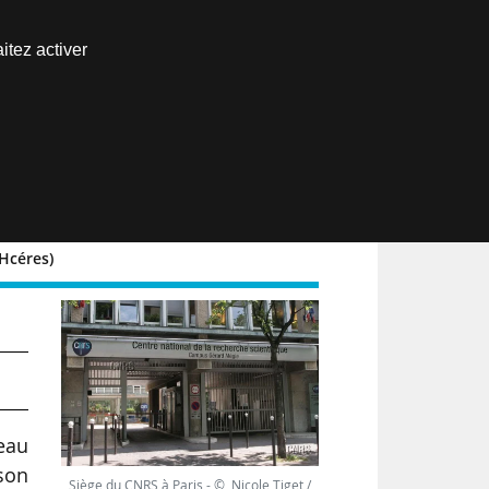
Nous joindre
itez activer
Espace abonné
EN
(Hcéres)
 »
eau
son
Siège du CNRS à Paris - © Nicole Tiget /