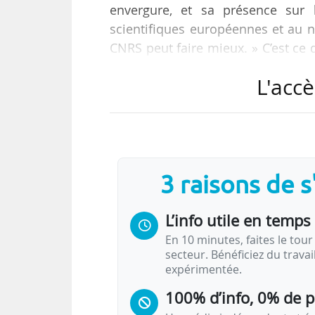
envergure, et sa présence sur l’
scientifiques européennes et au n
CNRS peut faire mieux. » C’est ce
le Hcéres, publié le 20/11/2023.
L'accè
Parmi les « questions particulièrem
du CNRS, la gouvernance, le dé
administratif, le dialogue entre 
nouveaux thèmes de recherche ».
3 raisons de 
« Le rapport se démarque des…
L’info utile en temps 
En 10 minutes, faites le tour 
secteur. Bénéficiez du trava
expérimentée.
100% d’info, 0% de 