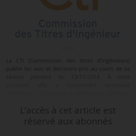
© CTI
La CTI (Commission des titres d’ingénieurs)
publie les avis et décisions pris au cours de sa
séance plénière du 13/11/2014. À cette
occasion, elle a notamment renouvelé
l’habilitation d’Eurecom a délivrer ses diplômes
d’ingénieur spécialisé en communication pour
L'accès à cet article est
les systèmes de transport intelligents et en
sécurité pour les systèmes informatiques et les
réservé aux abonnés
communications.