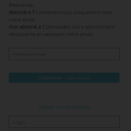
Habilitations à compter de la rentrée
Bienvenue,
Abonné.e ?
Connectez-vous uniquement avec
2015
votre email.
Non abonné.e ?
Demandez votre abonnement
découverte en saisissant votre email.
1/2
S'identifier / Découvrir
Utilisez vos identifiants