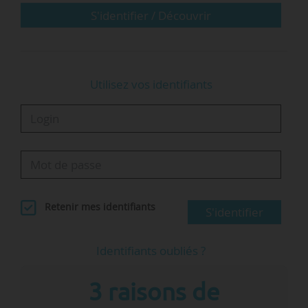
professionnelle » (Igen, Igaenr)
S'identifier / Découvrir
Campus des métiers et des qualifications :
l’importance de la…
Utilisez vos identifiants
Retenir mes identifiants
S'identifier
Identifiants oubliés ?
3 raisons de