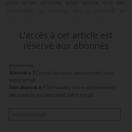
pour qu’un véritable bilan puisse être fait.
Cependant, la mission, qui a constaté un
engouement pour ce concept en académie, tient
à souligner l’importance à accorder à la
L'accès à cet article est
définition de la gouvernance, moteur essentiel
de la réalisation du projet et de son
réservé aux abonnés
animation », note un rapport de l’Igen et de
l’Igaenr sur le thème « Structuration des
Bienvenue,
établissements publics locaux d’enseignement :
Abonné.e ?
Connectez-vous uniquement avec
lycées polyvalents, lycées des métiers », daté
votre email.
d’octobre 2014.
Non abonné.e ?
Demandez votre abonnement
découverte en saisissant votre email.
« C’est un regard global qu’il est
nécessaire de porter sur les systèmes de
formation dans un contexte politique lié
à la décentralisation de la voie