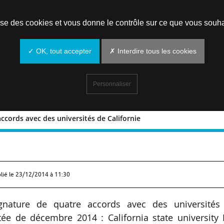
Prendre un rendez-vous
lise des cookies et vous donne le contrôle sur ce que vous souha
✓ OK, tout accepter
✗ Interdire tous les cookies
Personnaliser
cords avec des universités de Californie
atre accords avec des universités de
lié le
23/12/2014 à 11:30
nature de quatre accords avec des universités
tée de décembre 2014 : California state university