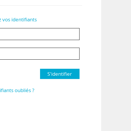
z vos identifiants
S'identifier
ifiants oubliés ?