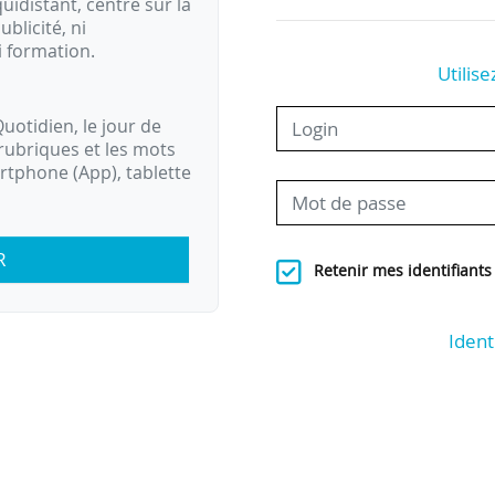
idistant, centré sur la
ublicité, ni
i formation.
Utilise
uotidien, le jour de
rubriques et les mots
artphone (App), tablette
R
Retenir mes identifiants
Ident