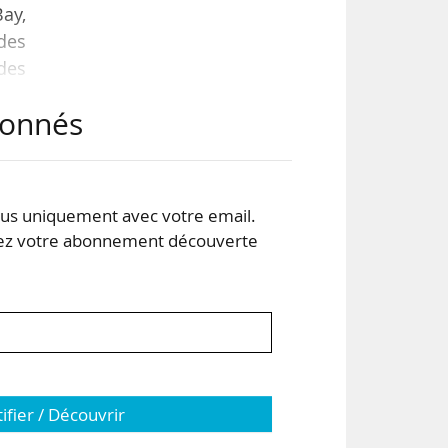
Bay,
 des
des
aux
abonnés
r du
nt
s uniquement avec votre email.
 votre abonnement découverte
tifier / Découvrir