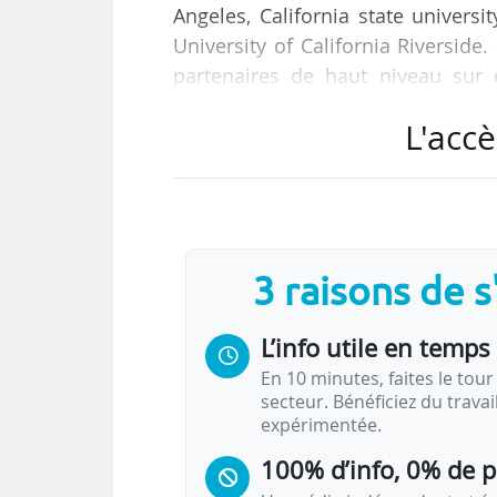
Angeles, California state universi
University of California Riverside
partenaires de haut niveau sur c
étudiants internationaux en leu
L'accè
programmes courts à Paris, Oxford
développement international.
« L’obtention de l’accréditatio
international » (A. Ouvrieu, dir
3 raisons de 
Les…
L’info utile en temps 
En 10 minutes, faites le tour 
secteur. Bénéficiez du trava
expérimentée.
100% d’info, 0% de 