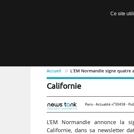
Découvrir sans engagement
Ce site uti
Menu
Accueil
L’EM Normandie signe quatre ac
L’EM Normandie signe qu
Californie
Paris - Actualité n°30458 - Pub
L’EM Normandie annonce la sig
Californie, dans sa newsletter da