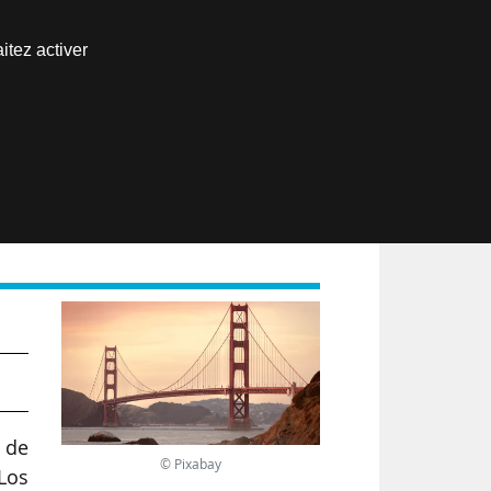
Nous joindre
itez activer
Espace abonné
EN
 de
© Pixabay
 Los