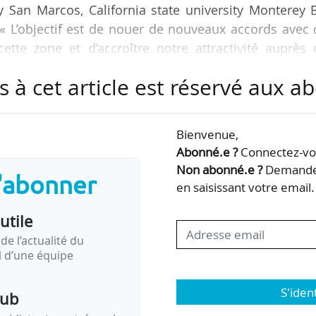
ty San Marcos, California state university Monterey 
. « L’objectif est de nouer de nouveaux accords avec
ette zone et d’accroître notre attractivité auprès 
r proposant nos formations diplômantes et de nouve
s à cet article est réservé aux 
 et en Normandie », indique Alain Ouvrieu, directeu
Bienvenue,
n AACSB est un vrai tremplin pour notre rayonneme
Abonné.e ?
Connectez-vou
ecteur du développement international)
Non abonné.e ?
Demandez
s'abonner
en saisissant votre email.
utile
de l’actualité du
il d’une équipe
S'iden
pub