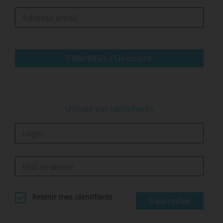
collective parallèles à celles de ces dernières. Et
elle n’est pas associée aux organismes de
concertation existant dans la fonction publique.
Elle n’est donc pas, en principe…
S'identifier / Découvrir
Utilisez vos identifiants
Retenir mes identifiants
S'identifier