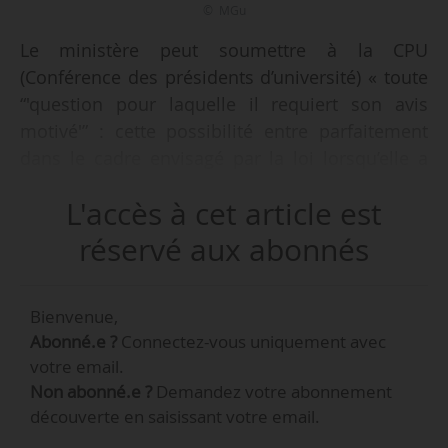
© MGu
Le ministère peut soumettre à la CPU
(Conférence des présidents d’université) « toute
“'question pour laquelle il requiert son avis
motivé'” : cette possibilité entre parfaitement
dans le cadre envisagé par la loi lorsqu’elle a
créé l’institution », explique André Legrand,
L'accès à cet article est
professeur émérite agrégé de droit public (et
ancien président de la CPU), chargé de l’analyse
réservé aux abonnés
de l’actualité juridique au sein de News Tank
Éducation, le 23/12/2014.
Bienvenue,
Abonné.e ?
Connectez-vous uniquement avec
Pour autant, la CPU peut-elle être un
votre email.
« partenaire social » au même titre que les
Non abonné.e ?
Demandez votre abonnement
organisations syndicales de personnel ? « La loi
découverte en saisissant votre email.
ne lui donne pas des fonctions de négociation