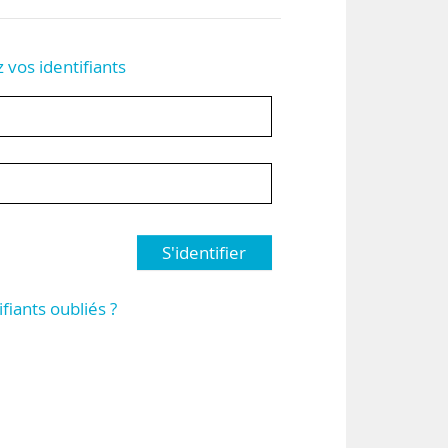
z vos identifiants
S'identifier
ifiants oubliés ?