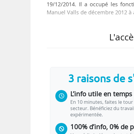
19/12/2014. Il a occupé les fonct
Manuel Valls de décembre 2012 à a
Constance Rivière, maître des r
L'accè
président de la République, est no
T
3 raisons de 
…
L’info utile en temps 
En 10 minutes, faites le tour 
secteur. Bénéficiez du trava
expérimentée.
100% d’info, 0% de 