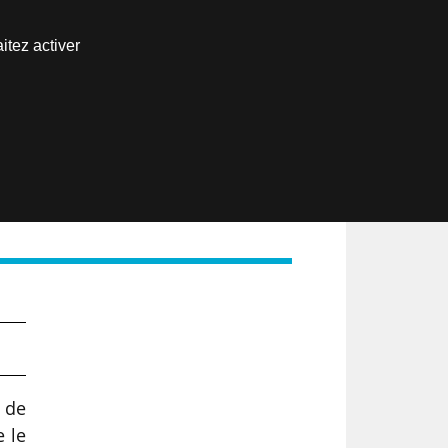
Nous joindre
itez activer
Espace abonné
EN
e de
e le