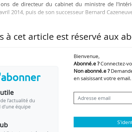
ions de directeur du cabinet du ministre de l’Intér
vril 2014, puis de son successeur Bernard Cazeneuv
equêtes au Conseil d’État, conseillère au cabinet
s à cet article est réservé aux 
mmée directrice adjointe.
Bienvenue,
hierry Lataste
Abonné.e ?
Connectez-vou
Non abonné.e ?
Demandez
s'abonner
en saisissant votre email.
utile
de l’actualité du
il d’une équipe
S'iden
pub