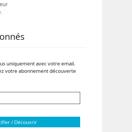
ieur
e.
 du
abonnés
s uniquement avec votre email.
 votre abonnement découverte
tifier / Découvrir