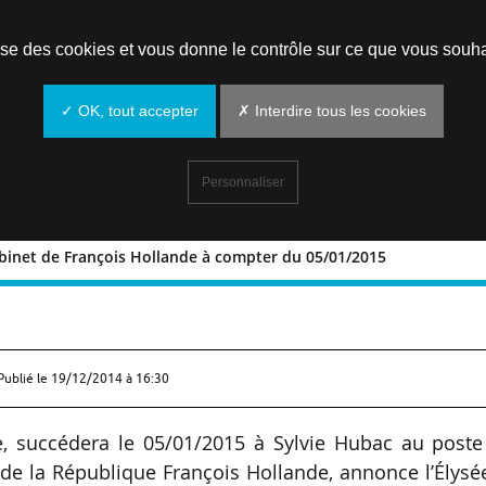
Prendre un rendez-vous
lise des cookies et vous donne le contrôle sur ce que vous souha
✓ OK, tout accepter
✗ Interdire tous les cookies
Personnaliser
abinet de François Hollande à compter du 05/01/2015
r de cabinet de François Hollande à
Publié le
19/12/2014 à 16:30
se, succédera le 05/01/2015 à Sylvie Hubac au post
 de la République François Hollande, annonce l’Élysé