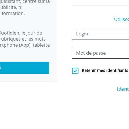
idistant, centré sur la
ublicité, ni
i formation.
Utilise
uotidien, le jour de
rubriques et les mots
artphone (App), tablette
R
Retenir mes identifiants
Ident