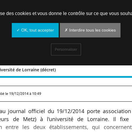
Prendre un rendez-vous
lise des cookies et vous donne le contrôle sur ce que vous souha
✓ OK, tout accepter
✗ Interdire tous les cookies
Personnaliser
iversité de Lorraine (décret)
et l’université de Lorraine (décret)
lié le
19/12/2014 à 10:49
u journal officiel du 19/12/2014 porte association
eurs de Metz) à l’université de Lorraine. Il fixe 
entre les deux établissements, qui concernent