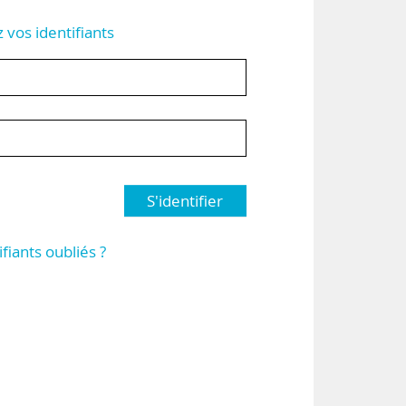
z vos identifiants
S'identifier
ifiants oubliés ?