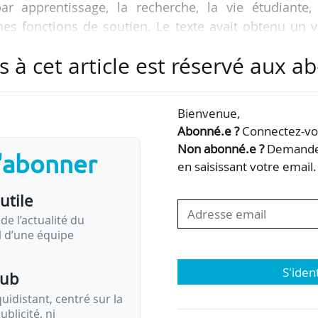
par apprentissage, la recherche, la vie étudiante, 
ines fonctions de soutien. Le texte avait obtenu un 
10/2014 (31 votes pour, 2 abstentions).
s à cet article est réservé aux 
1/
Bienvenue,
ntre l’ENI Metz et l’université
Abonné.e ?
Connectez-vou
Non abonné.e ?
Demandez
s'abonner
en saisissant votre email.
un entre l’Ecole nationale d’ingénieurs de…
utile
de l’actualité du
il d’une équipe
S'iden
pub
idistant, centré sur la
ublicité, ni