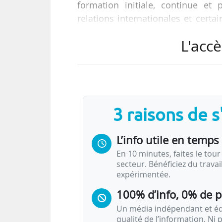
formation initiale, continue et 
relations internationales et certa
largement positif au Cneser du 21/
L'accè
Compétences communes e
de Lorraine
3 raisons de 
Les compétences mises en comm
L’info utile en temps 
En 10 minutes, faites le tour 
secteur. Bénéficiez du trava
expérimentée.
100% d’info, 0% de 
Un média indépendant et équ
qualité de l’information. Ni p