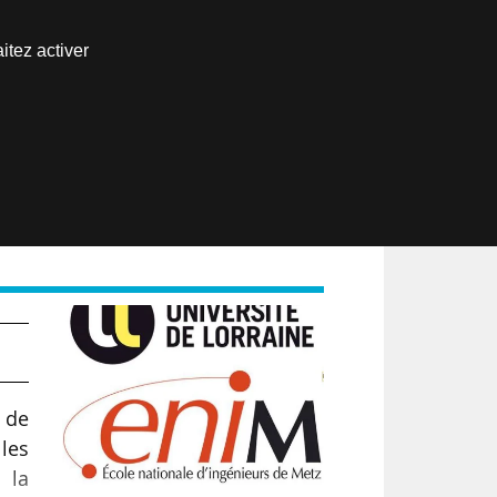
Nous joindre
itez activer
Espace abonné
EN
 de
les
 la