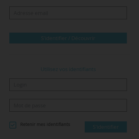
Sud sur le campus du Kremlin-Bicêtre.
Création de l’Institut de Recherche sur les Plantes de
Saclay
Maison des sciences de l’environnement à Créteil
Restructuration de la faculté de médecine de…
S'identifier / Découvrir
Utilisez vos identifiants
Retenir mes identifiants
S'identifier