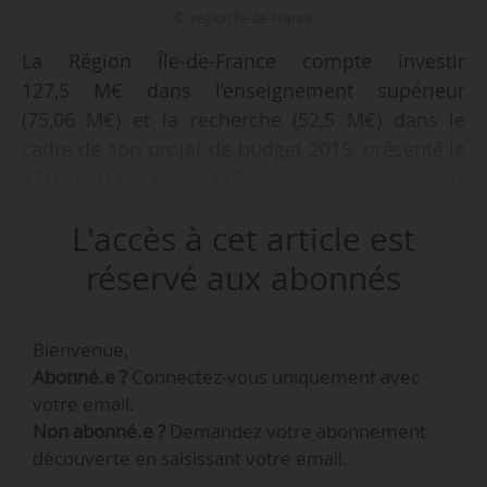
© région Ile-de-France
La Région Île-de-France compte investir
127,5 M€ dans l’enseignement supérieur
(75,06 M€) et la recherche (52,5 M€) dans le
cadre de son projet de budget 2015, présenté le
17/12/2014. 60,5 M€ seront dédiés aux
opérations immobilières inscrites au CPER
L'accès à cet article est
(Contrats de projet État-Région) 2007-2013,
16,5 M€ serviront à financer les thèses de
réservé aux abonnés
recherche et 4,9 M€ seront dédiés à la vie
étudiante et la réussite universitaire. 97,5 M€
Bienvenue,
sont prévus en crédits de paiements.
Abonné.e ?
Connectez-vous uniquement avec
60,5 M€ dédiés aux opérations immobilières
votre email.
Non abonné.e ?
Demandez votre abonnement
inscrites au CPER 2007-2013.
découverte en saisissant votre email.
Extension de la faculté de médecine de l’Université Paris-