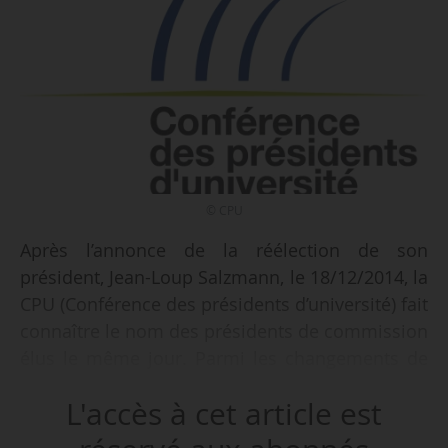
© CPU
Après l’annonce de la réélection de son
président, Jean-Loup Salzmann, le 18/12/2014, la
CPU (Conférence des présidents d’université) fait
connaître le nom des présidents de commission
élus le même jour. Parmi les changements de
présidence, on note qu’Emmanuel Roux (Nîmes)
L'accès à cet article est
remplace Philippe Augé (Montpellier 1) à la
commission juridique, que Pierre Mutzenhardt