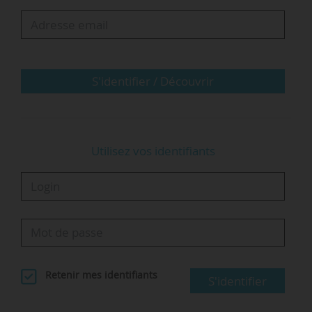
l’autonomie, l’environnement durable, les services
numériques et la sécurité globale.
Il regroupe les écoles Télécom de l’Institut…
S'identifier / Découvrir
Utilisez vos identifiants
Retenir mes identifiants
S'identifier