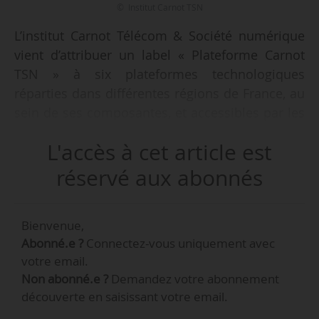
© Institut Carnot TSN
L’institut Carnot Télécom & Société numérique
vient d’attribuer un label « Plateforme Carnot
TSN » à six plateformes technologiques
réparties dans différentes régions de France, au
sein de ses composantes, et accessibles par les
entreprises. C’est ce que fait savoir l’Institut le
L'accès à cet article est
18/12/2014.
réservé aux abonnés
L’institut Carnot Télécom & Société numérique
Bienvenue,
L’institut Carnot Télécom & Société numérique étudie
Abonné.e ?
Connectez-vous uniquement avec
les problématiques technologiques induites par la
votre email.
métamorphose numérique et ses conséquences
Non abonné.e ?
Demandez votre abonnement
techniques, économiques et sociales sur les réseaux du
découverte en saisissant votre email.
futur et les objets communicants, les médias du futur,
les usages et la vie numérique, la santé numérique et