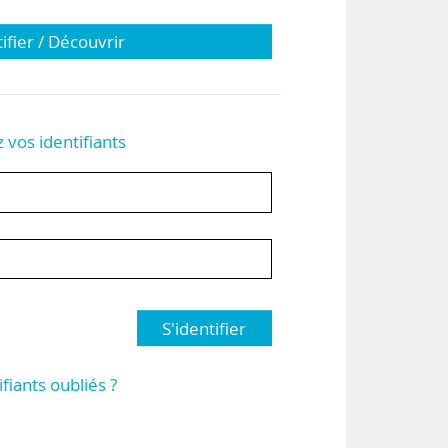
tifier / Découvrir
z vos identifiants
S'identifier
ifiants oubliés ?