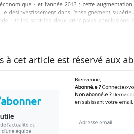
économique - et l’année 2013 ; cette augmentation 
ù le désinvestissement dans l’enseignement supérieu
iode : telles sont les deux principales conclusions 
ican Progress, diffusé sur le site de l’institutio
de
s à cet article est réservé aux 
er
uate (1
cycle) inscrits dans un établissement public ont eu recou
 tard, ce chiffre s’élève à 30 %.
Bienvenue,
Abonné.e ?
Connectez-vou
Non abonné.e ?
Demandez
s'abonner
en saisissant votre email.
utile
de l’actualité du
il d’une équipe