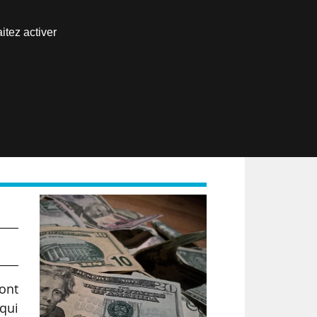
Nous joindre
itez activer
Espace abonné
EN
e
ont
 qui