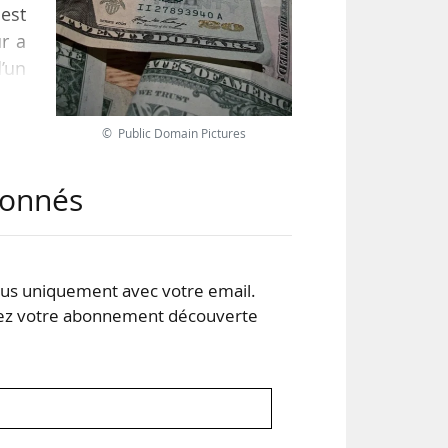
est
r a
d’un
n en
© Public Domain Pictures
abonnés
rs à
s uniquement avec votre email.
 votre abonnement découverte