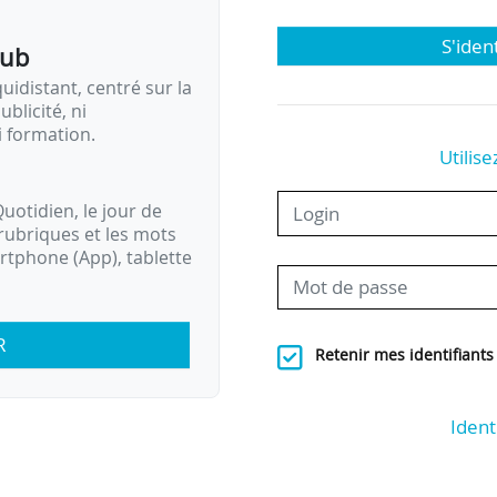
S'iden
pub
idistant, centré sur la
ublicité, ni
i formation.
Utilise
uotidien, le jour de
rubriques et les mots
artphone (App), tablette
R
Retenir mes identifiants
Ident