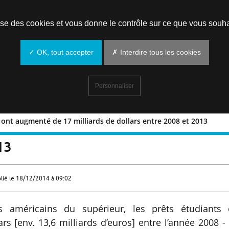
Prendre un rendez-vous
lise des cookies et vous donne le contrôle sur ce que vous souha
✓ OK, tout accepter
✗ Interdire tous les cookies
Personnaliser
s ont augmenté de 17 milliards de dollars entre 2008 et 2013
tudiants ont augmenté de 17 milliards d
13
lié le
18/12/2014 à 09:02
s américains du supérieur, les prêts étudiants 
s [env. 13,6 milliards d’euros] entre l’année 2008 -