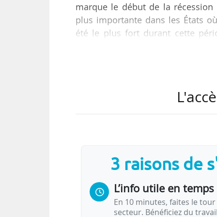
marque le début de la récession 
plus importante dans les États o
été le plus fort durant cette pér
récent rapport du Center for Amer
décembre 2014.
Principaux résultats de l’étu
L'accè
En 2008, 24 % des étudiants undergrad
un prêt fédéral étudiant ; quatre ans plus
Entre 2004 et 2012, le montant…
3 raisons de 
L’info utile en temps 
En 10 minutes, faites le tour 
secteur. Bénéficiez du trava